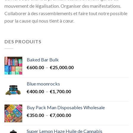
mouvement de légalisation. Organiser des manifestations.
Collaborer à des rassemblements et faire tout notre possible
pour la cause qui nous tient à cœur.
DES PRODUITS
Baked Bar Bulk
Plage
€
600.00
–
€
25,000.00
de
prix :
Blue moonrocks
€600.00
Plage
€
400.00
–
€
1,700.00
à
de
€25,000.00
prix :
Buy Pack Man Disposables Wholesale
€400.00
Plage
€
350.00
–
€
7,000.00
à
de
€1,700.00
prix :
Super Lemon Haze Huile de Cannabis