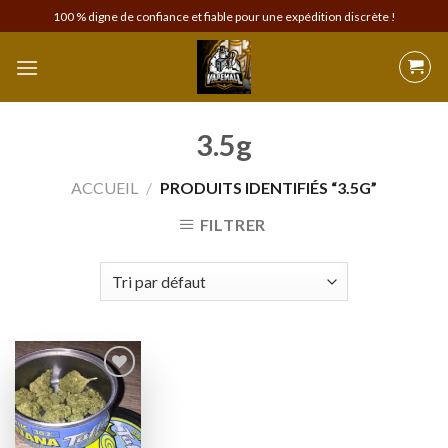
Skip
100 % digne de confiance et fiable pour une expédition discrète !
to
content
3.5g
ACCUEIL
/
PRODUITS IDENTIFIÉS “3.5G”
FILTRER
Add to
wishlist