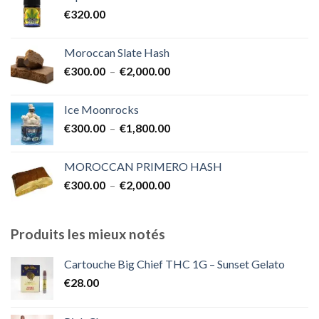
€350.00
€
320.00
à
€7,000.00
Moroccan Slate Hash
Plage
€
300.00
–
€
2,000.00
de
prix :
Ice Moonrocks
€300.00
Plage
€
300.00
–
€
1,800.00
à
de
€2,000.00
prix :
MOROCCAN PRIMERO HASH
€300.00
Plage
€
300.00
–
€
2,000.00
à
de
€1,800.00
prix :
€300.00
Produits les mieux notés
à
€2,000.00
Cartouche Big Chief THC 1G – Sunset Gelato
€
28.00