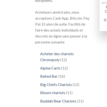
européens.
C
Acheteurs américains, nous
acceptons Cash App, Bitcoin. Pay
0
Pal. Et ainsi de suite. Facilité de
faire des achats individuels et
discrets en ligne sans penser à la
personne suivante
Acheter des chariots
12
Chronopoly
12
produits
12
Alpine Carts
12
produits
16
Baked Bar
16
produits
12
Big Chiefs Chariots
12
produits
11
Bloom chariots
11
produits
11
Buddah Bear Chariots
11
produits