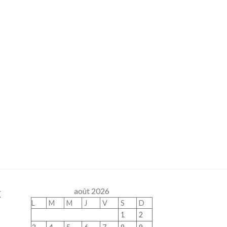
x
août 2026
L
M
M
J
V
S
D
1
2