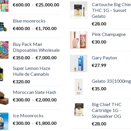
Cartouche Big Chie
Plage
€
600.00
–
€
25,000.00
THC 1G – Sunset
de
Gelato
prix :
Blue moonrocks
€600.00
€
28.00
Plage
€
400.00
–
€
1,700.00
à
Pink Champagne
de
€25,000.00
prix :
€
30.00
Buy Pack Man
€400.00
Disposables Wholesale
à
Plage
Gary Payton
€
350.00
–
€
7,000.00
€1,700.00
de
€
27.99
Super Lemon Haze
prix :
Huile de Cannabis
€350.00
Gelato 33 [1000mg
€
320.00
à
€7,000.00
€
35.00
Moroccan Slate Hash
Plage
€
300.00
–
€
2,000.00
Big Chief THC
de
Cartridge 1G -
prix :
Ice Moonrocks
Skywalker OG
€300.00
Plage
€
300.00
–
€
1,800.00
€
28.00
à
de
€2,000.00