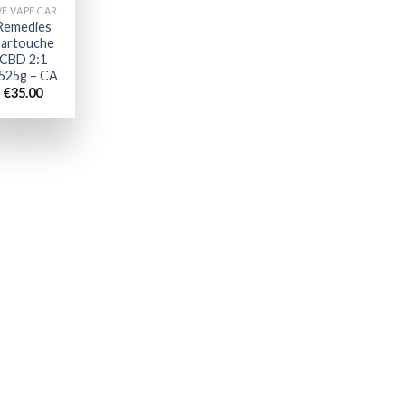
ROVE VAPE CARTS
Remedies
artouche
CBD 2:1
.525g – CA
€
35.00