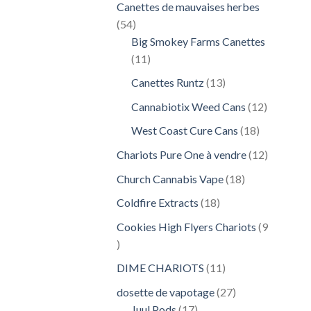
Canettes de mauvaises herbes
54
54
produits
Big Smokey Farms Canettes
11
11
produits
13
Canettes Runtz
13
produits
12
Cannabiotix Weed Cans
12
produits
18
West Coast Cure Cans
18
produits
12
Chariots Pure One à vendre
12
produits
18
Church Cannabis Vape
18
produits
18
Coldfire Extracts
18
produits
Cookies High Flyers Chariots
9
9
produits
11
DIME CHARIOTS
11
produits
27
dosette de vapotage
27
17
produits
Juul Pods
17