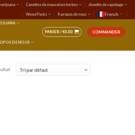
marijuana
Canettes de mauvaises herbes
dosette de vapotage
French
Weed Packs
À propos de nous
▼
RIJUANA
PANIER /
€
0.00
COMMANDER
ROPOS DE NOUS
sultat