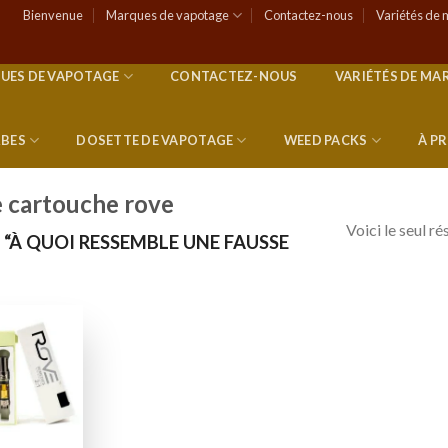
Bienvenue
Marques de vapotage
Contactez-nous
Variétés de 
UES DE VAPOTAGE
CONTACTEZ-NOUS
VARIÉTÉS DE MA
RBES
DOSETTE DE VAPOTAGE
WEED PACKS
À P
e cartouche rove
Voici le seul ré
 “À QUOI RESSEMBLE UNE FAUSSE
Add to
wishlist