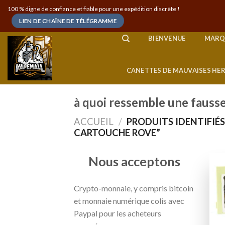
Skip
100 % digne de confiance et fiable pour une expédition discrète !
to
LIEN DE CHAÎNE DE TÉLÉGRAMME
content
BIENVENUE
MARQ
CANETTES DE MAUVAISES HE
à quoi ressemble une fauss
ACCUEIL
/
PRODUITS IDENTIFIÉS
CARTOUCHE ROVE”
Nous acceptons
Crypto-monnaie, y compris bitcoin
et monnaie numérique colis avec
Paypal pour les acheteurs