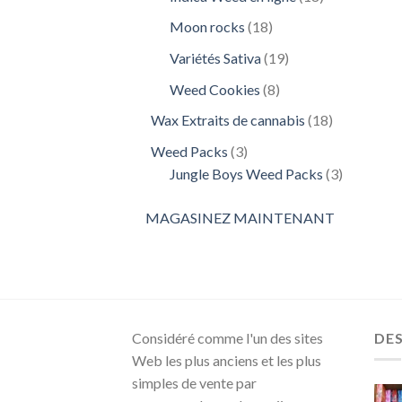
produits
18
Moon rocks
18
produits
19
Variétés Sativa
19
produits
8
Weed Cookies
8
produits
18
Wax Extraits de cannabis
18
produits
3
Weed Packs
3
produits
3
Jungle Boys Weed Packs
3
produits
MAGASINEZ MAINTENANT
Considéré comme l'un des sites
DE
Web les plus anciens et les plus
simples de vente par