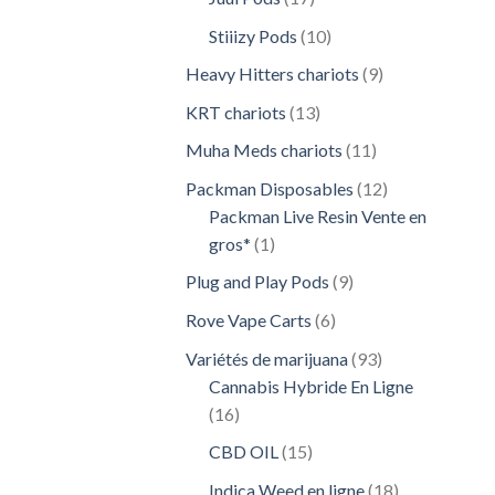
produits
10
Stiiizy Pods
10
produits
9
Heavy Hitters chariots
9
produits
13
KRT chariots
13
produits
11
Muha Meds chariots
11
produits
12
Packman Disposables
12
produits
Packman Live Resin Vente en
1
gros*
1
produit
9
Plug and Play Pods
9
produits
6
Rove Vape Carts
6
produits
93
Variétés de marijuana
93
produits
Cannabis Hybride En Ligne
16
16
produits
15
CBD OIL
15
produits
18
Indica Weed en ligne
18