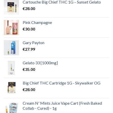
€2,000.00
Cartouche Big Chief THC 1G – Sunset Gelato
€
28.00
Pink Champagne
€
30.00
Gary Payton
€
27.99
Gelato 33 [1000mg]
€
35.00
Big Chief THC Cartridge 1G - Skywalker OG
€
28.00
Cream N' Mints Juice Vape Cart (Fresh Baked
Collab - Cured) - 1g