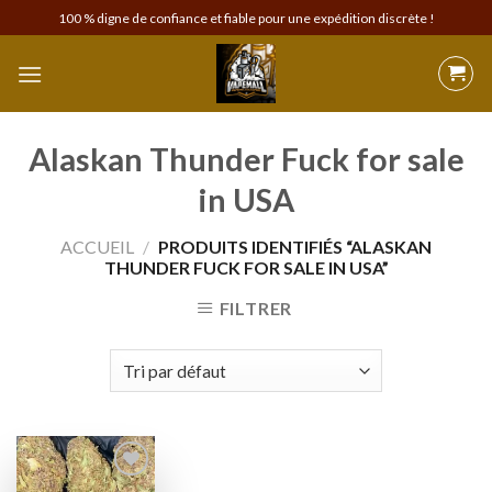
Skip
100 % digne de confiance et fiable pour une expédition discrète !
to
content
Alaskan Thunder Fuck for sale
in USA
ACCUEIL
/
PRODUITS IDENTIFIÉS “ALASKAN
THUNDER FUCK FOR SALE IN USA”
FILTRER