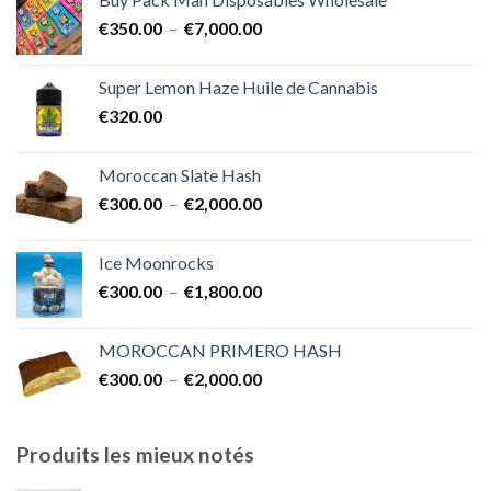
€400.00
Plage
€
350.00
–
€
7,000.00
à
de
€1,700.00
prix :
Super Lemon Haze Huile de Cannabis
€350.00
€
320.00
à
€7,000.00
Moroccan Slate Hash
Plage
€
300.00
–
€
2,000.00
de
prix :
Ice Moonrocks
€300.00
Plage
€
300.00
–
€
1,800.00
à
de
€2,000.00
prix :
MOROCCAN PRIMERO HASH
€300.00
Plage
€
300.00
–
€
2,000.00
à
de
€1,800.00
prix :
€300.00
Produits les mieux notés
à