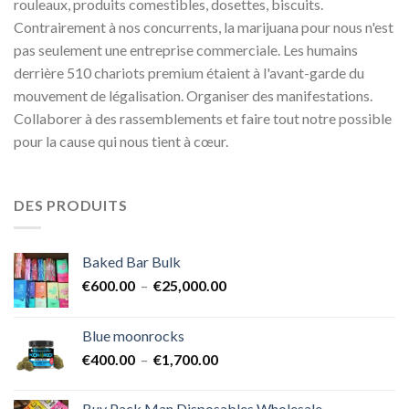
rouleaux, produits comestibles, dosettes, biscuits.
Contrairement à nos concurrents, la marijuana pour nous n'est
pas seulement une entreprise commerciale. Les humains
derrière 510 chariots premium étaient à l'avant-garde du
mouvement de légalisation. Organiser des manifestations.
Collaborer à des rassemblements et faire tout notre possible
pour la cause qui nous tient à cœur.
DES PRODUITS
Baked Bar Bulk
Plage
€
600.00
–
€
25,000.00
de
prix :
Blue moonrocks
€600.00
Plage
€
400.00
–
€
1,700.00
à
de
€25,000.00
prix :
Buy Pack Man Disposables Wholesale