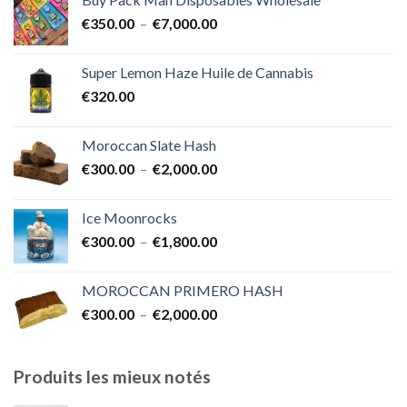
€400.00
Plage
€
350.00
–
€
7,000.00
à
de
€1,700.00
prix :
Super Lemon Haze Huile de Cannabis
€350.00
€
320.00
à
€7,000.00
Moroccan Slate Hash
Plage
€
300.00
–
€
2,000.00
de
prix :
Ice Moonrocks
€300.00
Plage
€
300.00
–
€
1,800.00
à
de
€2,000.00
prix :
MOROCCAN PRIMERO HASH
€300.00
Plage
€
300.00
–
€
2,000.00
à
de
€1,800.00
prix :
€300.00
Produits les mieux notés
à