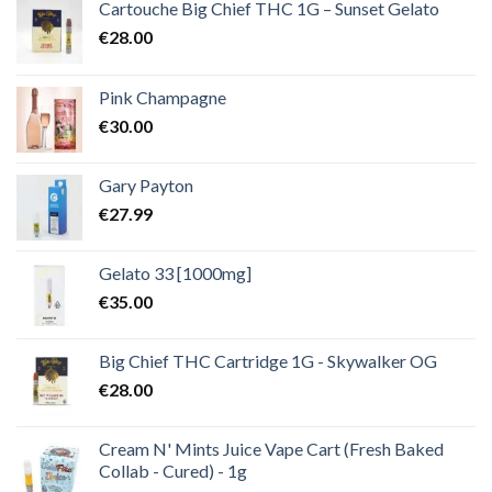
€2,000.00
Cartouche Big Chief THC 1G – Sunset Gelato
€
28.00
Pink Champagne
€
30.00
Gary Payton
€
27.99
Gelato 33 [1000mg]
€
35.00
Big Chief THC Cartridge 1G - Skywalker OG
€
28.00
Cream N' Mints Juice Vape Cart (Fresh Baked
Collab - Cured) - 1g