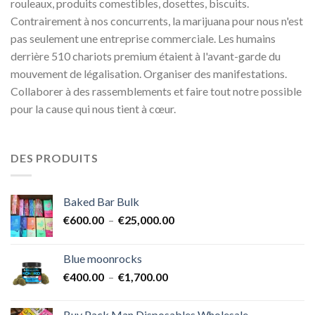
rouleaux, produits comestibles, dosettes, biscuits.
Contrairement à nos concurrents, la marijuana pour nous n'est
pas seulement une entreprise commerciale. Les humains
derrière 510 chariots premium étaient à l'avant-garde du
mouvement de légalisation. Organiser des manifestations.
Collaborer à des rassemblements et faire tout notre possible
pour la cause qui nous tient à cœur.
DES PRODUITS
Baked Bar Bulk
Plage
€
600.00
–
€
25,000.00
de
prix :
Blue moonrocks
€600.00
Plage
€
400.00
–
€
1,700.00
à
de
€25,000.00
prix :
Buy Pack Man Disposables Wholesale