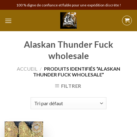
Skip
100 % digne de confiance et fiable pour une expédition discrète !
to
content
Alaskan Thunder Fuck
wholesale
ACCUEIL
/
PRODUITS IDENTIFIÉS “ALASKAN
THUNDER FUCK WHOLESALE”
FILTRER