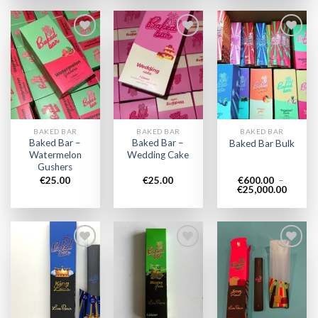
Add to
Add to
Add to
wishlist
wishlist
wishlist
BAKED BAR
BAKED BAR
BAKED BAR
Baked Bar –
Baked Bar –
Baked Bar Bulk
Watermelon
Wedding Cake
Gushers
€
25.00
€
25.00
€
600.00
–
Plage
€
25,000.00
de
prix :
€600.0
à
€25,00
Add to
Add to
Add to
wishlist
wishlist
wishlist