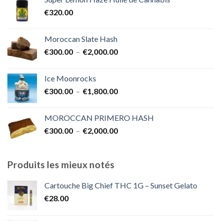
€350.00
€
320.00
à
€7,000.00
Moroccan Slate Hash
Plage
€
300.00
–
€
2,000.00
de
prix :
Ice Moonrocks
€300.00
Plage
€
300.00
–
€
1,800.00
à
de
€2,000.00
prix :
MOROCCAN PRIMERO HASH
€300.00
Plage
€
300.00
–
€
2,000.00
à
de
€1,800.00
prix :
€300.00
Produits les mieux notés
à
€2,000.00
Cartouche Big Chief THC 1G – Sunset Gelato
€
28.00