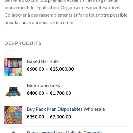
mouvement de légalisation. Organiser des manifestations.
Collaborer à des rassemblements et faire tout notre possible
pour la cause qui nous tient à cœur.
DES PRODUITS
Baked Bar Bulk
Plage
€
600.00
–
€
25,000.00
de
prix :
Blue moonrocks
€600.00
Plage
€
400.00
–
€
1,700.00
à
de
€25,000.00
prix :
Buy Pack Man Disposables Wholesale
€400.00
Plage
€
350.00
–
€
7,000.00
à
de
€1,700.00
prix :
Super Lemon Haze Huile de Cannabis