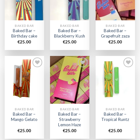
wishlist
wishlist
wishlist
BAKED BAR
BAKED BAR
BAKED BAR
Baked Bar –
Baked Bar –
Baked Bar –
Birthday cake
Blackberry Kush
Grapefruit zaza
€
25.00
€
25.00
€
25.00
Add to
Add to
Add to
wishlist
wishlist
wishlist
BAKED BAR
BAKED BAR
BAKED BAR
Baked Bar –
Baked Bar –
Baked Bar –
Mango Gelato
Strawberry
Tropical Runtz
Lemon Haze
€
25.00
€
25.00
€
25.00