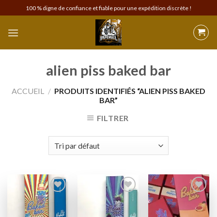
Skip
100 % digne de confiance et fiable pour une expédition discrète !
to
content
alien piss baked bar
ACCUEIL
/
PRODUITS IDENTIFIÉS “ALIEN PISS BAKED
BAR”
FILTRER
Add to
Add to
Add to