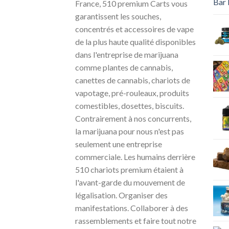
France, 510 premium Carts vous
garantissent les souches,
concentrés et accessoires de vape
de la plus haute qualité disponibles
dans l'entreprise de marijuana
comme plantes de cannabis,
canettes de cannabis, chariots de
vapotage, pré-rouleaux, produits
comestibles, dosettes, biscuits.
Contrairement à nos concurrents,
la marijuana pour nous n'est pas
seulement une entreprise
commerciale. Les humains derrière
510 chariots premium étaient à
l'avant-garde du mouvement de
légalisation. Organiser des
manifestations. Collaborer à des
rassemblements et faire tout notre