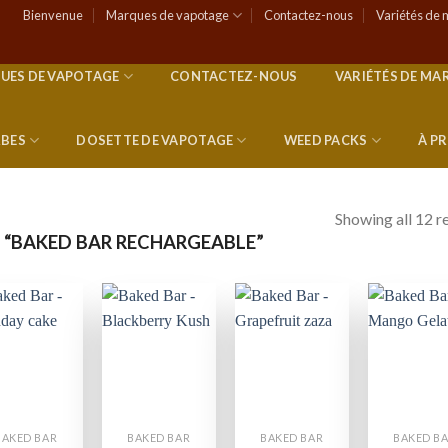
Bienvenue
Marques de vapotage
Contactez-nous
Variétés de 
UES DE VAPOTAGE
CONTACTEZ-NOUS
VARIÉTÉS DE MA
RBES
DOSETTE DE VAPOTAGE
WEED PACKS
À P
Showing all 12 r
S “BAKED BAR RECHARGEABLE”
Add to
Add to
Add to
Add
wishlist
wishlist
wishlist
wish
BAKED BAR
BAKED BAR
BAKED BAR
BAKED B