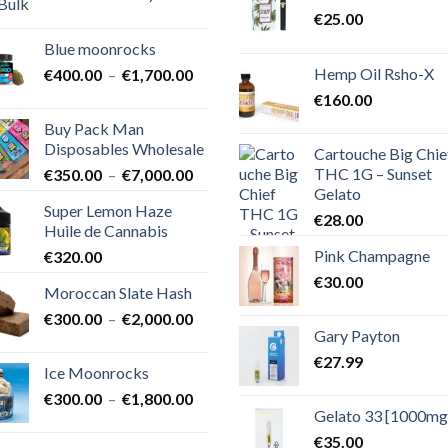
de
€
25.00
prix :
Blue moonrocks
€600.00
Hemp Oil Rsho-X
Plage
€
400.00
–
€
1,700.00
à
de
€25,000.00
€
160.00
prix :
Buy Pack Man
€400.00
Disposables Wholesale
Cartouche Big Chie
à
THC 1G – Sunset
Plage
€
350.00
–
€
7,000.00
€1,700.00
Gelato
de
Super Lemon Haze
prix :
€
28.00
Huile de Cannabis
€350.00
Pink Champagne
€
320.00
à
€7,000.00
€
30.00
Moroccan Slate Hash
Plage
€
300.00
–
€
2,000.00
Gary Payton
de
prix :
€
27.99
Ice Moonrocks
€300.00
Plage
€
300.00
–
€
1,800.00
à
Gelato 33 [1000mg
de
€2,000.00
prix :
€
35.00