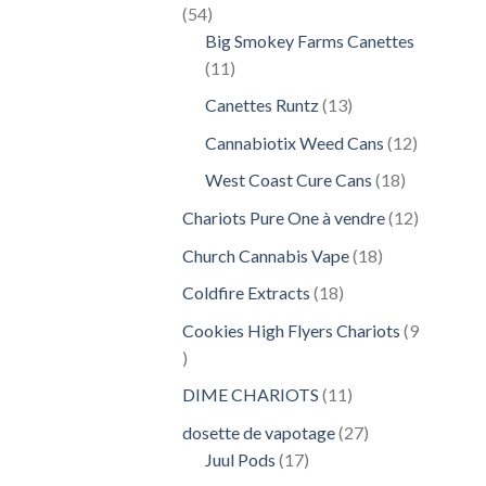
54
54
produits
Big Smokey Farms Canettes
11
11
produits
13
Canettes Runtz
13
produits
12
Cannabiotix Weed Cans
12
produits
18
West Coast Cure Cans
18
produits
12
Chariots Pure One à vendre
12
produits
18
Church Cannabis Vape
18
produits
18
Coldfire Extracts
18
produits
Cookies High Flyers Chariots
9
9
produits
11
DIME CHARIOTS
11
produits
27
dosette de vapotage
27
17
produits
Juul Pods
17
produits