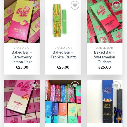
Add to
Add to
Add to
wishlist
wishlist
wishlist
BAKED BAR
BAKED BAR
BAKED BAR
Baked Bar –
Baked Bar –
Baked Bar –
Strawberry
Tropical Runtz
Watermelon
Lemon Haze
Gushers
€
25.00
€
25.00
€
25.00
Add to
Add to
Add to
wishlist
wishlist
wishlist