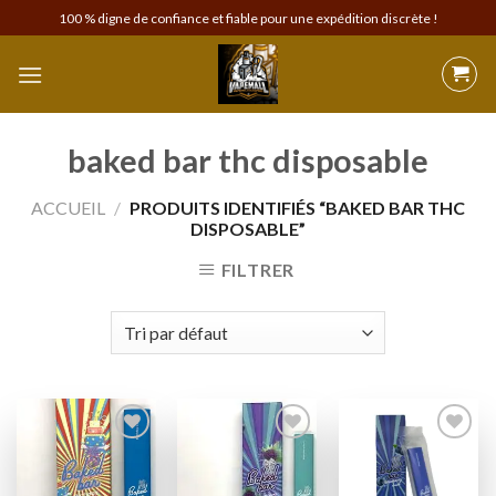
Skip
100 % digne de confiance et fiable pour une expédition discrète !
to
content
baked bar thc disposable
ACCUEIL
/
PRODUITS IDENTIFIÉS “BAKED BAR THC
DISPOSABLE”
FILTRER
Add to
Add to
Add to