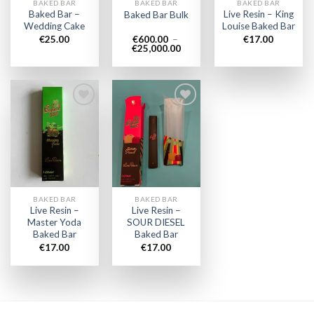
BAKED BAR
BAKED BAR
BAKED BAR
Baked Bar –
Live Resin – King
Baked Bar Bulk
Wedding Cake
Louise Baked Bar
€
25.00
€
600.00
–
€
17.00
Plage
€
25,000.00
de
prix :
€600.00
à
€25,000.00
Add to
Add to
wishlist
wishlist
BAKED BAR
BAKED BAR
Live Resin –
Live Resin –
Master Yoda
SOUR DIESEL
Baked Bar
Baked Bar
€
17.00
€
17.00