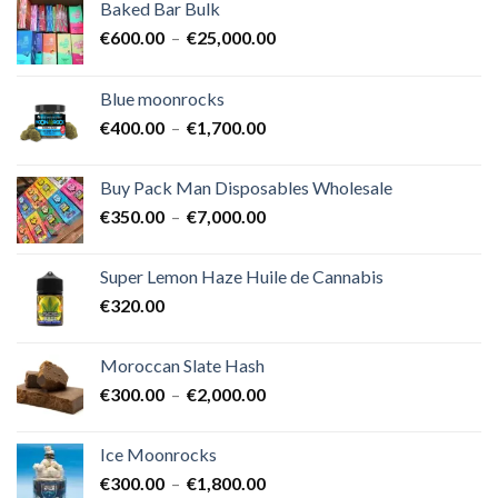
Baked Bar Bulk
Plage
€
600.00
–
€
25,000.00
de
prix :
Blue moonrocks
€600.00
Plage
€
400.00
–
€
1,700.00
à
de
€25,000.00
prix :
Buy Pack Man Disposables Wholesale
€400.00
Plage
€
350.00
–
€
7,000.00
à
de
€1,700.00
prix :
Super Lemon Haze Huile de Cannabis
€350.00
€
320.00
à
€7,000.00
Moroccan Slate Hash
Plage
€
300.00
–
€
2,000.00
de
prix :
Ice Moonrocks
€300.00
Plage
€
300.00
–
€
1,800.00
à