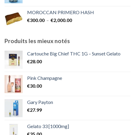
de
€2,000.00
prix :
MOROCCAN PRIMERO HASH
€300.00
Plage
€
300.00
–
€
2,000.00
à
de
€1,800.00
prix :
€300.00
Produits les mieux notés
à
€2,000.00
Cartouche Big Chief THC 1G – Sunset Gelato
€
28.00
Pink Champagne
€
30.00
Gary Payton
€
27.99
Gelato 33 [1000mg]
€
35.00