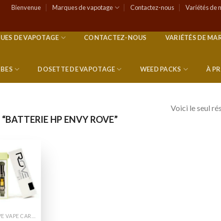
Bienvenue
Marques de vapotage
Contactez-nous
Variétés de 
UES DE VAPOTAGE
CONTACTEZ-NOUS
VARIÉTÉS DE MA
RBES
DOSETTE DE VAPOTAGE
WEED PACKS
À P
Voici le seul ré
 “BATTERIE HP ENVY ROVE”
Add to
wishlist
ROVE VAPE CARTS