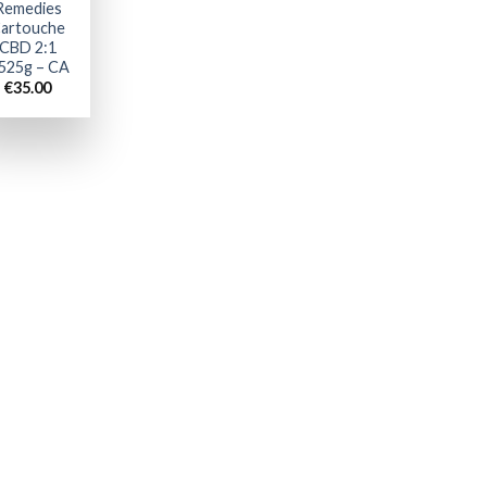
Remedies
artouche
CBD 2:1
.525g – CA
€
35.00