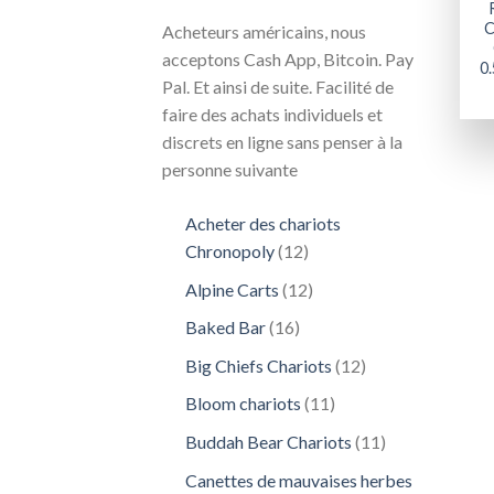
C
Acheteurs américains, nous
acceptons Cash App, Bitcoin. Pay
0
Pal. Et ainsi de suite. Facilité de
faire des achats individuels et
discrets en ligne sans penser à la
personne suivante
Acheter des chariots
12
Chronopoly
12
produits
12
Alpine Carts
12
produits
16
Baked Bar
16
produits
12
Big Chiefs Chariots
12
produits
11
Bloom chariots
11
produits
11
Buddah Bear Chariots
11
produits
Canettes de mauvaises herbes