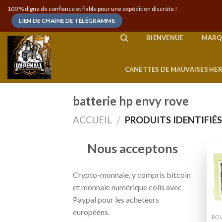
Skip
100 % digne de confiance et fiable pour une expédition discrète !
to
LIEN DE CHAÎNE DE TÉLÉGRAMME
content
BIENVENUE
MARQ
CANETTES DE MAUVAISES HE
batterie hp envy rove
ACCUEIL
/
PRODUITS IDENTIFIÉS
Nous acceptons
Crypto-monnaie, y compris bitcoin
et monnaie numérique colis avec
Paypal pour les acheteurs
européens.