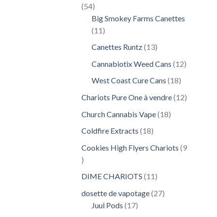
54
54
produits
Big Smokey Farms Canettes
11
11
produits
13
Canettes Runtz
13
produits
12
Cannabiotix Weed Cans
12
produits
18
West Coast Cure Cans
18
produits
12
Chariots Pure One à vendre
12
produits
18
Church Cannabis Vape
18
produits
18
Coldfire Extracts
18
produits
Cookies High Flyers Chariots
9
9
produits
11
DIME CHARIOTS
11
produits
27
dosette de vapotage
27
17
produits
Juul Pods
17
produits