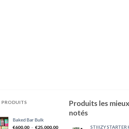
Produits les mieu
S PRODUITS
notés
Baked Bar Bulk
STIIIZY STARTER 
Plage
€
600.00
–
€
25,000.00