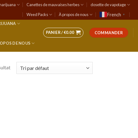
marijuana
Canettes de mauvaises herbes
dosette de vapotage
French
Weed Packs
À propos de nous
▼
RIJUANA
PANIER /
€
0.00
COMMANDER
ROPOS DE NOUS
sultat