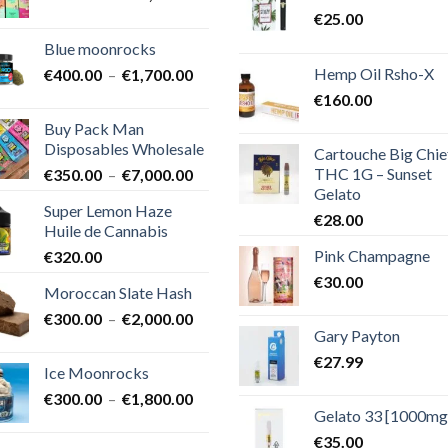
de
€
25.00
prix :
Blue moonrocks
€600.00
Hemp Oil Rsho-X
Plage
€
400.00
–
€
1,700.00
à
de
€25,000.00
€
160.00
prix :
Buy Pack Man
€400.00
Disposables Wholesale
Cartouche Big Chie
à
THC 1G – Sunset
Plage
€
350.00
–
€
7,000.00
€1,700.00
Gelato
de
Super Lemon Haze
prix :
€
28.00
Huile de Cannabis
€350.00
Pink Champagne
€
320.00
à
€7,000.00
€
30.00
Moroccan Slate Hash
Plage
€
300.00
–
€
2,000.00
Gary Payton
de
prix :
€
27.99
Ice Moonrocks
€300.00
Plage
€
300.00
–
€
1,800.00
à
Gelato 33 [1000mg
de
€2,000.00
prix :
€
35.00