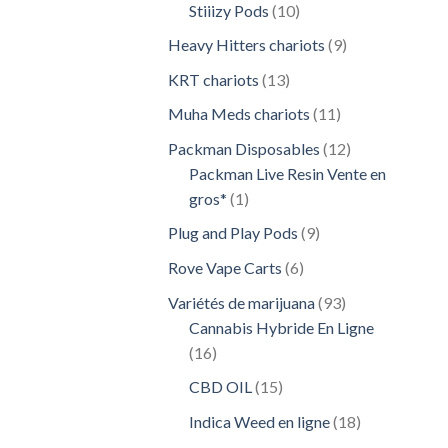
10
Stiiizy Pods
10
produits
9
Heavy Hitters chariots
9
produits
13
KRT chariots
13
produits
11
Muha Meds chariots
11
produits
12
Packman Disposables
12
produits
Packman Live Resin Vente en
1
gros*
1
produit
9
Plug and Play Pods
9
produits
6
Rove Vape Carts
6
produits
93
Variétés de marijuana
93
produits
Cannabis Hybride En Ligne
16
16
produits
15
CBD OIL
15
produits
18
Indica Weed en ligne
18
produits