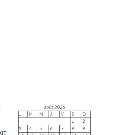
x
août 2026
L
M
M
J
V
S
D
1
2
3
4
5
6
7
8
9
KIT