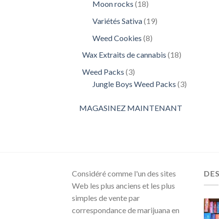
18
Moon rocks
18
produits
19
Variétés Sativa
19
produits
8
Weed Cookies
8
produits
18
Wax Extraits de cannabis
18
produits
3
Weed Packs
3
produits
3
Jungle Boys Weed Packs
3
produits
MAGASINEZ MAINTENANT
Considéré comme l'un des sites
DE
Web les plus anciens et les plus
simples de vente par
correspondance de marijuana en