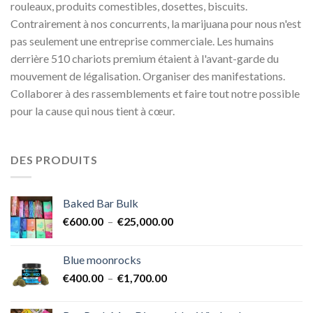
rouleaux, produits comestibles, dosettes, biscuits.
Contrairement à nos concurrents, la marijuana pour nous n'est
pas seulement une entreprise commerciale. Les humains
derrière 510 chariots premium étaient à l'avant-garde du
mouvement de légalisation. Organiser des manifestations.
Collaborer à des rassemblements et faire tout notre possible
pour la cause qui nous tient à cœur.
DES PRODUITS
Baked Bar Bulk
Plage
€
600.00
–
€
25,000.00
de
prix :
Blue moonrocks
€600.00
Plage
€
400.00
–
€
1,700.00
à
de
€25,000.00
prix :