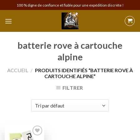
Skip
100 % digne de confiance et fiable pour une expédition discrète !
to
content
batterie rove à cartouche
alpine
ACCUEIL
/
PRODUITS IDENTIFIÉS “BATTERIE ROVE À
CARTOUCHE ALPINE”
FILTRER