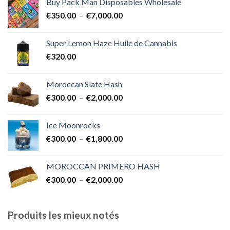
Buy Pack Man Disposables Wholesale
€400.00
Plage
€
350.00
–
€
7,000.00
à
de
€1,700.00
prix :
Super Lemon Haze Huile de Cannabis
€350.00
€
320.00
à
€7,000.00
Moroccan Slate Hash
Plage
€
300.00
–
€
2,000.00
de
prix :
Ice Moonrocks
€300.00
Plage
€
300.00
–
€
1,800.00
à
de
€2,000.00
prix :
MOROCCAN PRIMERO HASH
€300.00
Plage
€
300.00
–
€
2,000.00
à
de
€1,800.00
prix :
€300.00
Produits les mieux notés
à