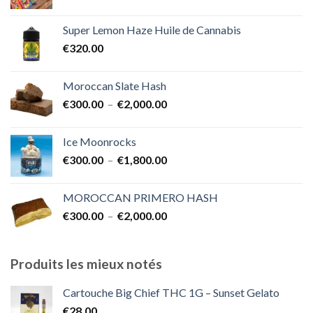
de
€1,700.00
prix :
Super Lemon Haze Huile de Cannabis
€350.00
€
320.00
à
€7,000.00
Moroccan Slate Hash
Plage
€
300.00
–
€
2,000.00
de
prix :
Ice Moonrocks
€300.00
Plage
€
300.00
–
€
1,800.00
à
de
€2,000.00
prix :
MOROCCAN PRIMERO HASH
€300.00
Plage
€
300.00
–
€
2,000.00
à
de
€1,800.00
prix :
€300.00
Produits les mieux notés
à
€2,000.00
Cartouche Big Chief THC 1G – Sunset Gelato
€
28.00