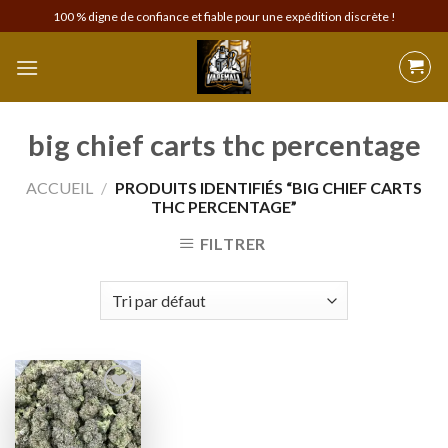
Skip
100 % digne de confiance et fiable pour une expédition discrète !
to
content
big chief carts thc percentage
ACCUEIL
/
PRODUITS IDENTIFIÉS “BIG CHIEF CARTS
THC PERCENTAGE”
FILTRER
Add to