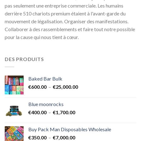
pas seulement une entreprise commerciale. Les humains
derrière 510 chariots premium étaient à l'avant-garde du
mouvement de légalisation. Organiser des manifestations.
Collaborer à des rassemblements et faire tout notre possible
pour la cause qui nous tient à cœur.
DES PRODUITS
Baked Bar Bulk
Plage
€
600.00
–
€
25,000.00
de
prix :
Blue moonrocks
€600.00
Plage
€
400.00
–
€
1,700.00
à
de
€25,000.00
prix :
Buy Pack Man Disposables Wholesale
€400.00
Plage
€
350.00
–
€
7,000.00
à