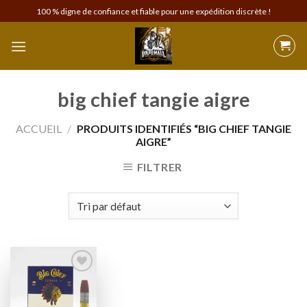
Skip
100 % digne de confiance et fiable pour une expédition discrète !
to
content
big chief tangie aigre
ACCUEIL
/
PRODUITS IDENTIFIÉS “BIG CHIEF TANGIE
AIGRE”
FILTRER
Add to