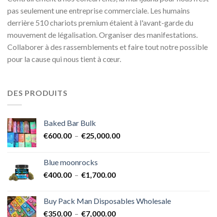
pas seulement une entreprise commerciale. Les humains
derrière 510 chariots premium étaient à l'avant-garde du
mouvement de légalisation. Organiser des manifestations.
Collaborer à des rassemblements et faire tout notre possible
pour la cause qui nous tient à cœur.
DES PRODUITS
Baked Bar Bulk
Plage
€
600.00
–
€
25,000.00
de
prix :
Blue moonrocks
€600.00
Plage
€
400.00
–
€
1,700.00
à
de
€25,000.00
prix :
Buy Pack Man Disposables Wholesale
€400.00
Plage
€
350.00
–
€
7,000.00
à