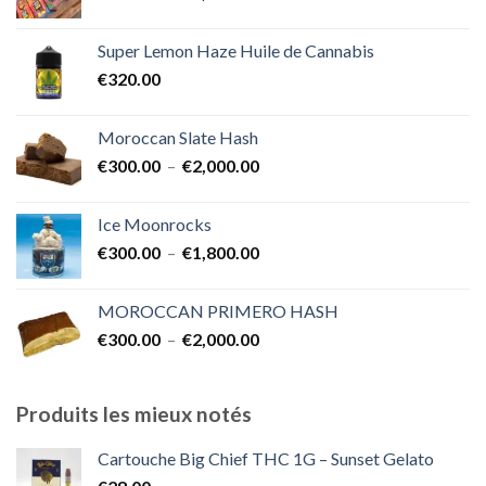
de
€1,700.00
prix :
Super Lemon Haze Huile de Cannabis
€350.00
€
320.00
à
€7,000.00
Moroccan Slate Hash
Plage
€
300.00
–
€
2,000.00
de
prix :
Ice Moonrocks
€300.00
Plage
€
300.00
–
€
1,800.00
à
de
€2,000.00
prix :
MOROCCAN PRIMERO HASH
€300.00
Plage
€
300.00
–
€
2,000.00
à
de
€1,800.00
prix :
€300.00
Produits les mieux notés
à
€2,000.00
Cartouche Big Chief THC 1G – Sunset Gelato