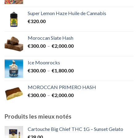
de
€1,700.00
prix :
Super Lemon Haze Huile de Cannabis
€350.00
€
320.00
à
€7,000.00
Moroccan Slate Hash
Plage
€
300.00
–
€
2,000.00
de
prix :
Ice Moonrocks
€300.00
Plage
€
300.00
–
€
1,800.00
à
de
€2,000.00
prix :
MOROCCAN PRIMERO HASH
€300.00
Plage
€
300.00
–
€
2,000.00
à
de
€1,800.00
prix :
€300.00
Produits les mieux notés
à
€2,000.00
Cartouche Big Chief THC 1G – Sunset Gelato
€
28.00