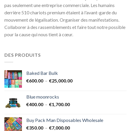
pas seulement une entreprise commerciale. Les humains
derrière 510 chariots premium étaient à l'avant-garde du
mouvement de légalisation. Organiser des manifestations.
Collaborer à des rassemblements et faire tout notre possible
pour la cause qui nous tient à cœur.
DES PRODUITS
Baked Bar Bulk
Plage
€
600.00
–
€
25,000.00
de
prix :
Blue moonrocks
€600.00
Plage
€
400.00
–
€
1,700.00
à
de
€25,000.00
prix :
Buy Pack Man Disposables Wholesale
€400.00
Plage
€
350.00
–
€
7,000.00
à