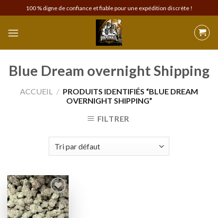
Skip
100 % digne de confiance et fiable pour une expédition discrète !
to
content
Blue Dream overnight Shipping
ACCUEIL
/
PRODUITS IDENTIFIÉS “BLUE DREAM
OVERNIGHT SHIPPING”
FILTRER
Add to