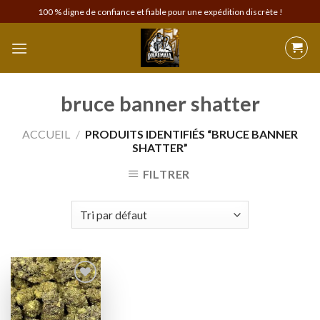
Skip
100 % digne de confiance et fiable pour une expédition discrète !
to
content
bruce banner shatter
ACCUEIL
/
PRODUITS IDENTIFIÉS “BRUCE BANNER
SHATTER”
FILTRER
Add to