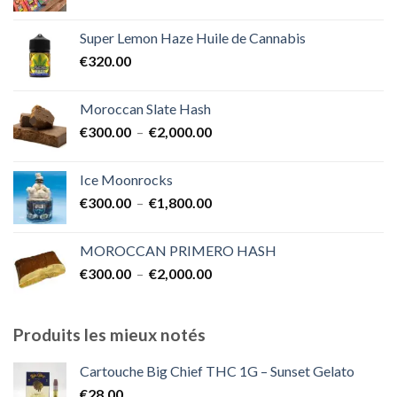
de
€1,700.00
prix :
Super Lemon Haze Huile de Cannabis
€350.00
€
320.00
à
€7,000.00
Moroccan Slate Hash
Plage
€
300.00
–
€
2,000.00
de
prix :
Ice Moonrocks
€300.00
Plage
€
300.00
–
€
1,800.00
à
de
€2,000.00
prix :
MOROCCAN PRIMERO HASH
€300.00
Plage
€
300.00
–
€
2,000.00
à
de
€1,800.00
prix :
€300.00
Produits les mieux notés
à
€2,000.00
Cartouche Big Chief THC 1G – Sunset Gelato
€
28.00