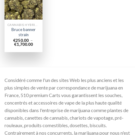
wishlist
CANNABIS HYBRIDE EN LIGNE
Bruce banner
strain
€
250.00
–
Plage
€
1,700.00
de
prix :
€250.00
à
€1,700.00
Considéré comme l'un des sites Web les plus anciens et les
plus simples de vente par correspondance de marijuana en
France, 510 premium Carts vous garantissent les souches,
concentrés et accessoires de vape de la plus haute qualité
disponibles dans l'entreprise de marijuana comme plantes de
cannabis, canettes de cannabis, chariots de vapotage, pré-
rouleaux, produits comestibles, dosettes, biscuits.
Contrairement à nos concurrents, la marijuana pour nous n'est