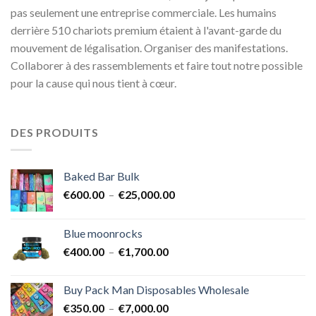
pas seulement une entreprise commerciale. Les humains
derrière 510 chariots premium étaient à l'avant-garde du
mouvement de légalisation. Organiser des manifestations.
Collaborer à des rassemblements et faire tout notre possible
pour la cause qui nous tient à cœur.
DES PRODUITS
Baked Bar Bulk
Plage
€
600.00
–
€
25,000.00
de
prix :
Blue moonrocks
€600.00
Plage
€
400.00
–
€
1,700.00
à
de
€25,000.00
prix :
Buy Pack Man Disposables Wholesale
€400.00
Plage
€
350.00
–
€
7,000.00
à