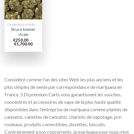
wishlist
CANNABIS HYBRIDE EN LIGNE
Bruce banner
strain
€
250.00
–
Plage
€
1,700.00
de
prix :
€250.00
à
€1,700.00
Considéré comme l'un des sites Web les plus anciens et les
plus simples de vente par correspondance de marijuana en
France, 510 premium Carts vous garantissent les souches,
concentrés et accessoires de vape de la plus haute qualité
disponibles dans l'entreprise de marijuana comme plantes de
cannabis, canettes de cannabis, chariots de vapotage, pré-
rouleaux, produits comestibles, dosettes, biscuits.
Contrairement à nos concurrents, la marijuana pour nous n'est