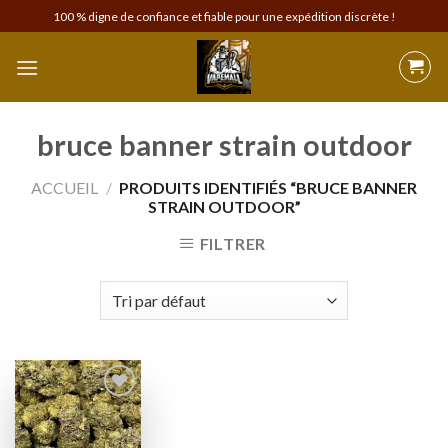
Skip
100 % digne de confiance et fiable pour une expédition discrète !
to
content
bruce banner strain outdoor
ACCUEIL
/
PRODUITS IDENTIFIÉS “BRUCE BANNER
STRAIN OUTDOOR”
FILTRER
Add to