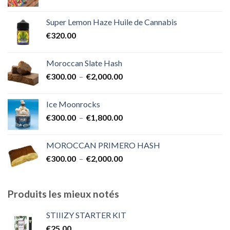
de
€1,700.00
prix :
Super Lemon Haze Huile de Cannabis
€350.00
€
320.00
à
€7,000.00
Moroccan Slate Hash
Plage
€
300.00
–
€
2,000.00
de
prix :
Ice Moonrocks
€300.00
Plage
€
300.00
–
€
1,800.00
à
de
€2,000.00
prix :
MOROCCAN PRIMERO HASH
€300.00
Plage
€
300.00
–
€
2,000.00
à
de
€1,800.00
prix :
€300.00
Produits les mieux notés
à
€2,000.00
STIIIZY STARTER KIT
€
25.00