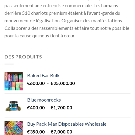
pas seulement une entreprise commerciale. Les humains
derrière 510 chariots premium étaient à l'avant-garde du
mouvement de légalisation. Organiser des manifestations.
Collaborer à des rassemblements et faire tout notre possible
pour la cause qui nous tient à cœur.
DES PRODUITS
Baked Bar Bulk
Plage
€
600.00
–
€
25,000.00
de
prix :
Blue moonrocks
€600.00
Plage
€
400.00
–
€
1,700.00
à
de
€25,000.00
prix :
Buy Pack Man Disposables Wholesale
€400.00
Plage
€
350.00
–
€
7,000.00
à