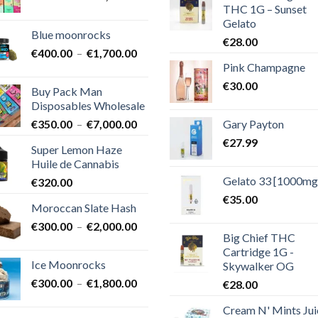
THC 1G – Sunset
de
Gelato
prix :
Blue moonrocks
€600.00
€
28.00
Plage
€
400.00
–
€
1,700.00
à
Pink Champagne
de
€25,000.00
prix :
€
30.00
Buy Pack Man
€400.00
Disposables Wholesale
à
Plage
Gary Payton
€
350.00
–
€
7,000.00
€1,700.00
de
€
27.99
Super Lemon Haze
prix :
Huile de Cannabis
€350.00
Gelato 33 [1000mg
€
320.00
à
€7,000.00
€
35.00
Moroccan Slate Hash
Plage
€
300.00
–
€
2,000.00
Big Chief THC
de
Cartridge 1G -
prix :
Ice Moonrocks
Skywalker OG
€300.00
Plage
€
300.00
–
€
1,800.00
€
28.00
à
de
€2,000.00
Cream N' Mints Jui
prix :