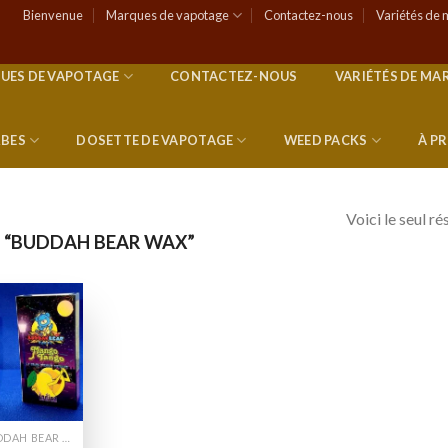
Bienvenue
Marques de vapotage
Contactez-nous
Variétés de 
UES DE VAPOTAGE
CONTACTEZ-NOUS
VARIÉTÉS DE MA
RBES
DOSETTE DE VAPOTAGE
WEED PACKS
À P
Voici le seul ré
S “BUDDAH BEAR WAX”
Add to
wishlist
BUDDAH BEAR CHARIOTS