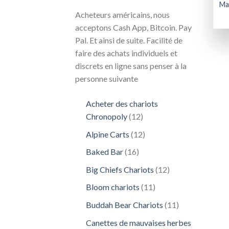
Ma
Acheteurs américains, nous
acceptons Cash App, Bitcoin. Pay
Pal. Et ainsi de suite. Facilité de
faire des achats individuels et
discrets en ligne sans penser à la
personne suivante
Acheter des chariots
12
Chronopoly
12
produits
12
Alpine Carts
12
produits
16
Baked Bar
16
produits
12
Big Chiefs Chariots
12
produits
11
Bloom chariots
11
produits
11
Buddah Bear Chariots
11
produits
Canettes de mauvaises herbes