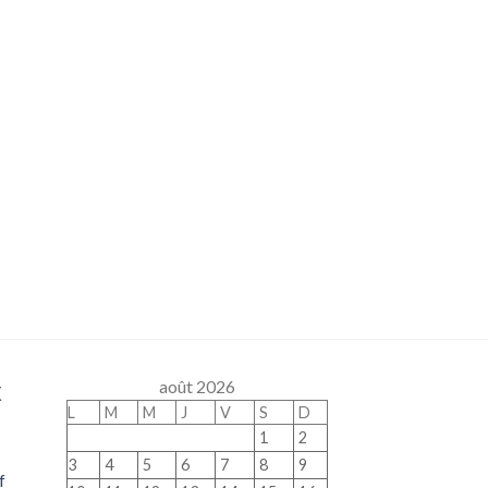
x
août 2026
L
M
M
J
V
S
D
1
2
3
4
5
6
7
8
9
f