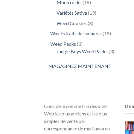
18
Moon rocks
18
produits
19
Variétés Sativa
19
produits
8
Weed Cookies
8
produits
18
Wax Extraits de cannabis
18
produits
3
Weed Packs
3
produits
3
Jungle Boys Weed Packs
3
produits
MAGASINEZ MAINTENANT
Considéré comme l'un des sites
DE
Web les plus anciens et les plus
simples de vente par
correspondance de marijuana en