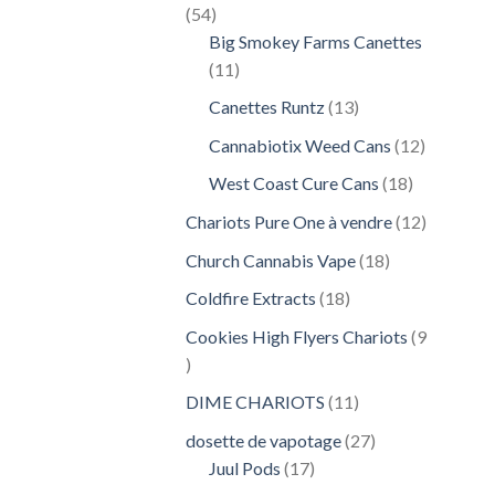
54
54
produits
Big Smokey Farms Canettes
11
11
produits
13
Canettes Runtz
13
produits
12
Cannabiotix Weed Cans
12
produits
18
West Coast Cure Cans
18
produits
12
Chariots Pure One à vendre
12
produits
18
Church Cannabis Vape
18
produits
18
Coldfire Extracts
18
produits
Cookies High Flyers Chariots
9
9
produits
11
DIME CHARIOTS
11
produits
27
dosette de vapotage
27
17
produits
Juul Pods
17
produits