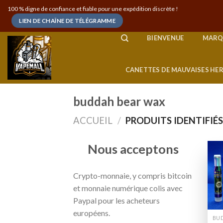
Skip
100 % digne de confiance et fiable pour une expédition discrète !
to
LIEN DE CHAÎNE DE TÉLÉGRAMME
content
BIENVENUE
MARQ
CANETTES DE MAUVAISES HE
buddah bear wax
ACCUEIL
/
PRODUITS IDENTIFIÉ
Nous acceptons
Crypto-monnaie, y compris bitcoin
et monnaie numérique colis avec
Paypal pour les acheteurs
européens.