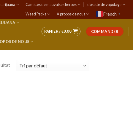
marijuana
Canettes de mauvaises herbes
dosette de vapotage
French
Weed Packs
À propos de nous
▼
RIJUANA
PANIER /
€
0.00
COMMANDER
ROPOS DE NOUS
sultat