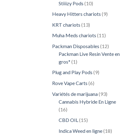
10
Stiiizy Pods
10
produits
9
Heavy Hitters chariots
9
produits
13
KRT chariots
13
produits
11
Muha Meds chariots
11
produits
12
Packman Disposables
12
produits
Packman Live Resin Vente en
1
gros*
1
produit
9
Plug and Play Pods
9
produits
6
Rove Vape Carts
6
produits
93
Variétés de marijuana
93
produits
Cannabis Hybride En Ligne
16
16
produits
15
CBD OIL
15
produits
18
Indica Weed en ligne
18
produits