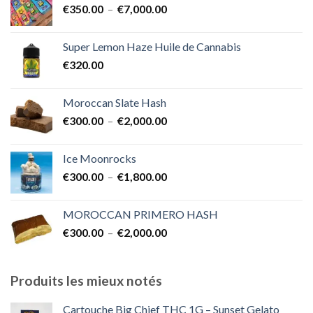
Plage
€
350.00
–
€
7,000.00
à
de
€1,700.00
prix :
Super Lemon Haze Huile de Cannabis
€350.00
€
320.00
à
€7,000.00
Moroccan Slate Hash
Plage
€
300.00
–
€
2,000.00
de
prix :
Ice Moonrocks
€300.00
Plage
€
300.00
–
€
1,800.00
à
de
€2,000.00
prix :
MOROCCAN PRIMERO HASH
€300.00
Plage
€
300.00
–
€
2,000.00
à
de
€1,800.00
prix :
€300.00
Produits les mieux notés
à
€2,000.00
Cartouche Big Chief THC 1G – Sunset Gelato