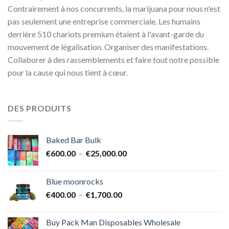
Contrairement à nos concurrents, la marijuana pour nous n'est
pas seulement une entreprise commerciale. Les humains
derrière 510 chariots premium étaient à l'avant-garde du
mouvement de légalisation. Organiser des manifestations.
Collaborer à des rassemblements et faire tout notre possible
pour la cause qui nous tient à cœur.
DES PRODUITS
Baked Bar Bulk
Plage
€
600.00
–
€
25,000.00
de
prix :
Blue moonrocks
€600.00
Plage
€
400.00
–
€
1,700.00
à
de
€25,000.00
prix :
Buy Pack Man Disposables Wholesale
€400.00