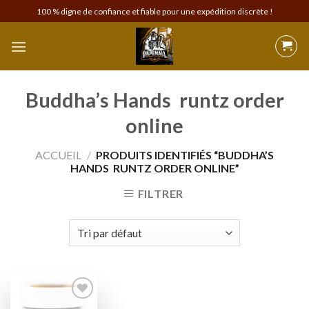
Skip
100 % digne de confiance et fiable pour une expédition discrète !
to
content
Buddha’s Hands runtz order
online
ACCUEIL
/
PRODUITS IDENTIFIÉS “BUDDHA’S
HANDS RUNTZ ORDER ONLINE”
FILTRER