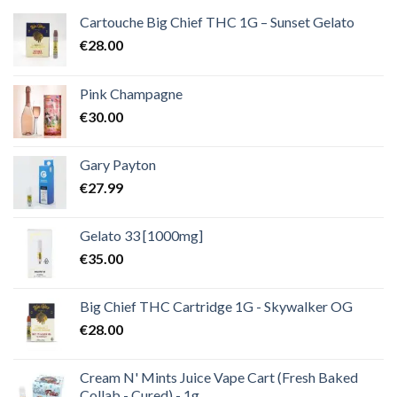
€2,000.00
Cartouche Big Chief THC 1G – Sunset Gelato
€
28.00
Pink Champagne
€
30.00
Gary Payton
€
27.99
Gelato 33 [1000mg]
€
35.00
Big Chief THC Cartridge 1G - Skywalker OG
€
28.00
Cream N' Mints Juice Vape Cart (Fresh Baked
Collab - Cured) - 1g