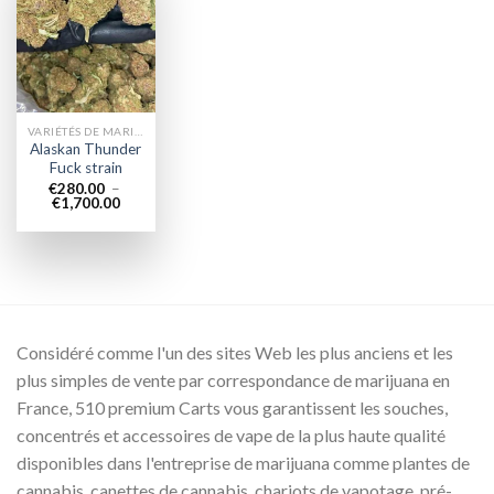
Add to
wishlist
VARIÉTÉS DE MARIJUANA
Alaskan Thunder
Fuck strain
€
280.00
–
Plage
€
1,700.00
de
prix :
€280.00
à
€1,700.00
Considéré comme l'un des sites Web les plus anciens et les
plus simples de vente par correspondance de marijuana en
France, 510 premium Carts vous garantissent les souches,
concentrés et accessoires de vape de la plus haute qualité
disponibles dans l'entreprise de marijuana comme plantes de
cannabis, canettes de cannabis, chariots de vapotage, pré-