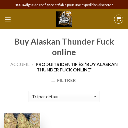
Skip
100 % digne de confiance et fiable pour une expédition discrète !
to
content
Buy Alaskan Thunder Fuck
online
ACCUEIL
/
PRODUITS IDENTIFIÉS “BUY ALASKAN
THUNDER FUCK ONLINE”
FILTRER