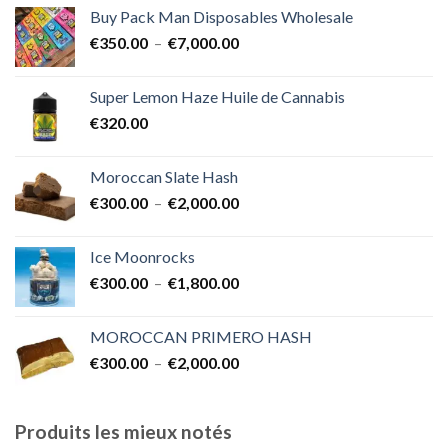
prix :
Buy Pack Man Disposables Wholesale
€400.00
Plage
€
350.00
–
€
7,000.00
à
de
€1,700.00
prix :
Super Lemon Haze Huile de Cannabis
€350.00
€
320.00
à
€7,000.00
Moroccan Slate Hash
Plage
€
300.00
–
€
2,000.00
de
prix :
Ice Moonrocks
€300.00
Plage
€
300.00
–
€
1,800.00
à
de
€2,000.00
prix :
MOROCCAN PRIMERO HASH
€300.00
Plage
€
300.00
–
€
2,000.00
à
de
€1,800.00
prix :
€300.00
Produits les mieux notés
à