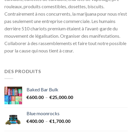
rouleaux, produits comestibles, dosettes, biscuits.
Contrairement à nos concurrents, la marijuana pour nous n'est
pas seulement une entreprise commerciale. Les humains
derrière 510 chariots premium étaient à l'avant-garde du
mouvement de légalisation. Organiser des manifestations.
Collaborer à des rassemblements et faire tout notre possible
pour la cause qui nous tient à cœur.
DES PRODUITS
Baked Bar Bulk
Plage
€
600.00
–
€
25,000.00
de
prix :
Blue moonrocks
€600.00
Plage
€
400.00
–
€
1,700.00
à
de
€25,000.00