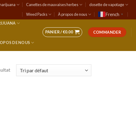
marijuana
Canettes de mauvaises herbes
dosette de vapotage
French
Weed Packs
À propos de nous
▼
RIJUANA
PANIER /
€
0.00
COMMANDER
ROPOS DE NOUS
sultat