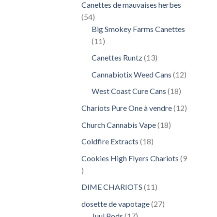
Canettes de mauvaises herbes
54
54
produits
Big Smokey Farms Canettes
11
11
produits
13
Canettes Runtz
13
produits
12
Cannabiotix Weed Cans
12
produits
18
West Coast Cure Cans
18
produits
12
Chariots Pure One à vendre
12
produits
18
Church Cannabis Vape
18
produits
18
Coldfire Extracts
18
produits
Cookies High Flyers Chariots
9
9
produits
11
DIME CHARIOTS
11
produits
27
dosette de vapotage
27
17
produits
Juul Pods
17