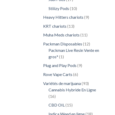
produits
10
Stiiizy Pods
10
produits
9
Heavy Hitters chariots
9
produits
13
KRT chariots
13
produits
11
Muha Meds chariots
11
produits
12
Packman Disposables
12
produits
Packman Live Resin Vente en
1
gros*
1
produit
9
Plug and Play Pods
9
produits
6
Rove Vape Carts
6
produits
93
Variétés de marijuana
93
produits
Cannabis Hybride En Ligne
16
16
produits
15
CBD OIL
15
produits
18
Indica Weed en ligne
18