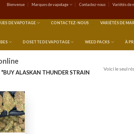
Bienvenue
Marques de vapotage
Contactez-nous
Variétés de 
UES DE VAPOTAGE
CONTACTEZ-NOUS
VARIÉTÉS DE MA
RBES
DOSETTE DE VAPOTAGE
WEED PACKS
À P
online
Voici le seul ré
S “BUY ALASKAN THUNDER STRAIN
Add to
wishlist