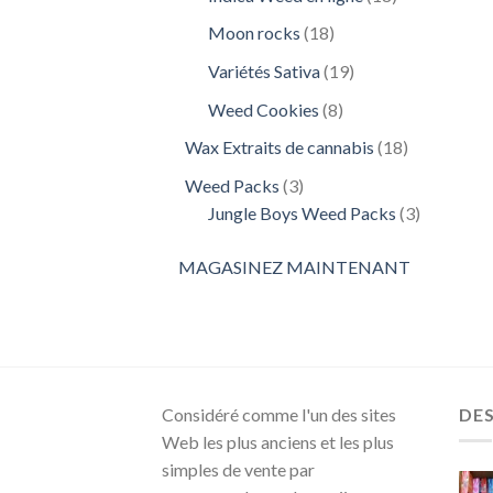
produits
18
Moon rocks
18
produits
19
Variétés Sativa
19
produits
8
Weed Cookies
8
produits
18
Wax Extraits de cannabis
18
produits
3
Weed Packs
3
produits
3
Jungle Boys Weed Packs
3
produits
MAGASINEZ MAINTENANT
Considéré comme l'un des sites
DE
Web les plus anciens et les plus
simples de vente par