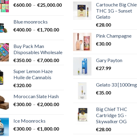
Cartouche Big Chie
Plage
€
600.00
–
€
25,000.00
THC 1G – Sunset
de
Gelato
prix :
Blue moonrocks
€600.00
€
28.00
Plage
€
400.00
–
€
1,700.00
à
Pink Champagne
de
€25,000.00
prix :
€
30.00
Buy Pack Man
€400.00
Disposables Wholesale
à
Plage
Gary Payton
€
350.00
–
€
7,000.00
€1,700.00
de
€
27.99
Super Lemon Haze
prix :
Huile de Cannabis
€350.00
Gelato 33 [1000mg
€
320.00
à
€7,000.00
€
35.00
Moroccan Slate Hash
Plage
€
300.00
–
€
2,000.00
Big Chief THC
de
Cartridge 1G -
prix :
Ice Moonrocks
Skywalker OG
€300.00
Plage
€
300.00
–
€
1,800.00
€
28.00
à
de
€2,000.00