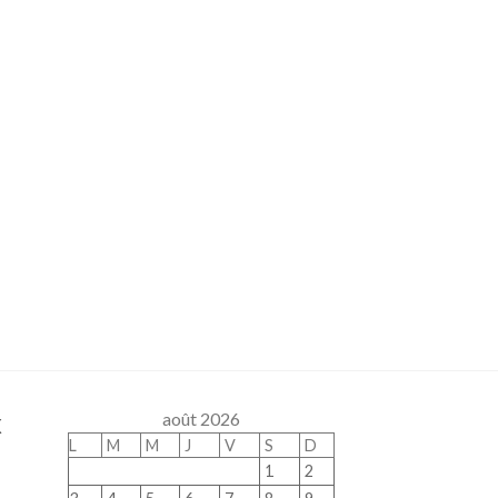
x
août 2026
L
M
M
J
V
S
D
1
2