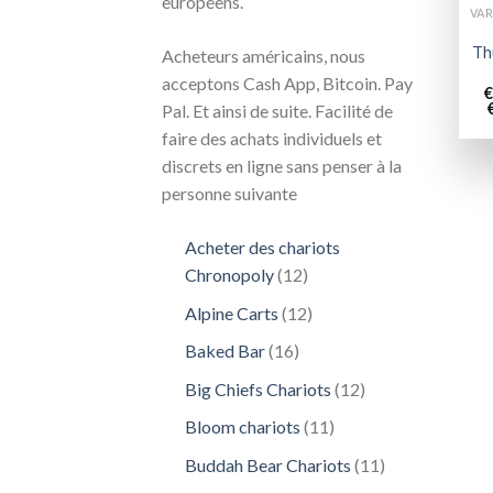
européens.
Th
Acheteurs américains, nous
acceptons Cash App, Bitcoin. Pay
€
Pal. Et ainsi de suite. Facilité de
faire des achats individuels et
discrets en ligne sans penser à la
personne suivante
Acheter des chariots
12
Chronopoly
12
produits
12
Alpine Carts
12
produits
16
Baked Bar
16
produits
12
Big Chiefs Chariots
12
produits
11
Bloom chariots
11
produits
11
Buddah Bear Chariots
11
produits