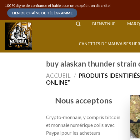
Skip
100 % digne de confiance et fiable pour une expédition discrète !
to
LIEN DE CHAÎNE DE TÉLÉGRAMME
content
BIENVENUE
MARQ
CANETTES DE MAUVAISES HE
buy alaskan thunder strain 
ACCUEIL
/
PRODUITS IDENTIFIÉ
ONLINE”
Nous acceptons
Crypto-monnaie, y compris bitcoin
et monnaie numérique colis avec
Paypal pour les acheteurs