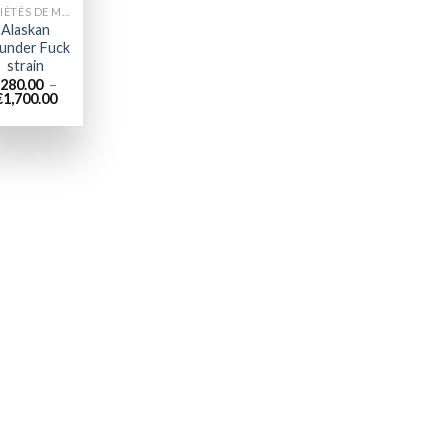
VARIÉTÉS DE MARIJUANA
Alaskan
under Fuck
strain
280.00
–
Plage
€
1,700.00
de
prix :
€280.00
à
€1,700.00