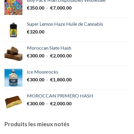
€400.00
Plage
€
350.00
–
€
7,000.00
à
de
€1,700.00
prix :
Super Lemon Haze Huile de Cannabis
€350.00
€
320.00
à
€7,000.00
Moroccan Slate Hash
Plage
€
300.00
–
€
2,000.00
de
prix :
Ice Moonrocks
€300.00
Plage
€
300.00
–
€
1,800.00
à
de
€2,000.00
prix :
MOROCCAN PRIMERO HASH
€300.00
Plage
€
300.00
–
€
2,000.00
à
de
€1,800.00
prix :
€300.00
Produits les mieux notés
à