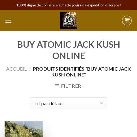
Skip
100 % digne de confiance et fiable pour une expédition discrète !
to
content
BUY ATOMIC JACK KUSH
ONLINE
ACCUEIL
/
PRODUITS IDENTIFIÉS “BUY ATOMIC JACK
KUSH ONLINE”
FILTRER