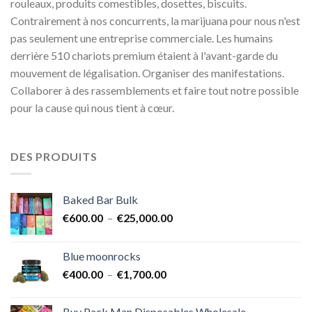
rouleaux, produits comestibles, dosettes, biscuits.
Contrairement à nos concurrents, la marijuana pour nous n'est
pas seulement une entreprise commerciale. Les humains
derrière 510 chariots premium étaient à l'avant-garde du
mouvement de légalisation. Organiser des manifestations.
Collaborer à des rassemblements et faire tout notre possible
pour la cause qui nous tient à cœur.
DES PRODUITS
Baked Bar Bulk
Plage
€
600.00
–
€
25,000.00
de
prix :
Blue moonrocks
€600.00
Plage
€
400.00
–
€
1,700.00
à
de
€25,000.00
prix :
Buy Pack Man Disposables Wholesale