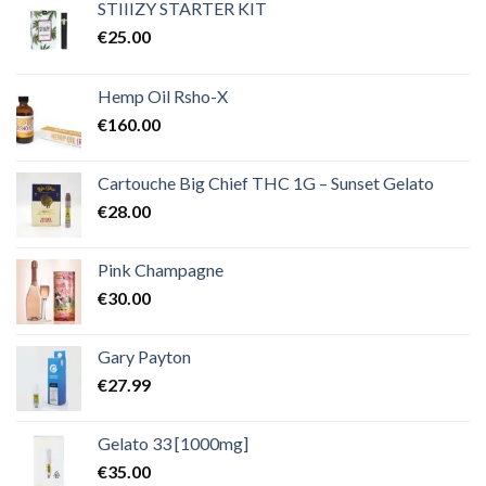
€2,000.00
STIIIZY STARTER KIT
€
25.00
Hemp Oil Rsho-X
€
160.00
Cartouche Big Chief THC 1G – Sunset Gelato
€
28.00
Pink Champagne
€
30.00
Gary Payton
€
27.99
Gelato 33 [1000mg]
€
35.00