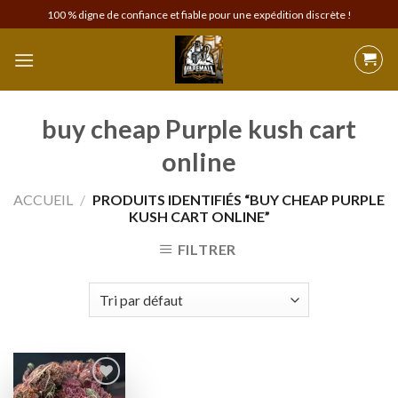
Skip
100 % digne de confiance et fiable pour une expédition discrète !
to
content
buy cheap Purple kush cart
online
ACCUEIL
/
PRODUITS IDENTIFIÉS “BUY CHEAP PURPLE
KUSH CART ONLINE”
FILTRER