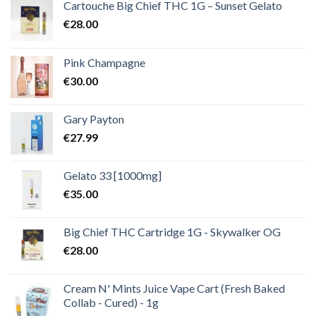
€2,000.00
Cartouche Big Chief THC 1G – Sunset Gelato
€
28.00
Pink Champagne
€
30.00
Gary Payton
€
27.99
Gelato 33 [1000mg]
€
35.00
Big Chief THC Cartridge 1G - Skywalker OG
€
28.00
Cream N' Mints Juice Vape Cart (Fresh Baked
Collab - Cured) - 1g