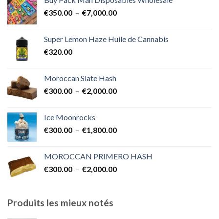
€400.00
Plage
€
350.00
–
€
7,000.00
à
de
€1,700.00
prix :
Super Lemon Haze Huile de Cannabis
€350.00
€
320.00
à
€7,000.00
Moroccan Slate Hash
Plage
€
300.00
–
€
2,000.00
de
prix :
Ice Moonrocks
€300.00
Plage
€
300.00
–
€
1,800.00
à
de
€2,000.00
prix :
MOROCCAN PRIMERO HASH
€300.00
Plage
€
300.00
–
€
2,000.00
à
de
€1,800.00
prix :
€300.00
Produits les mieux notés
à