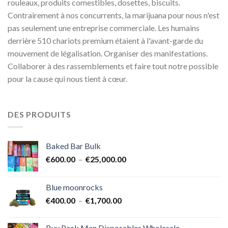
rouleaux, produits comestibles, dosettes, biscuits.
Contrairement à nos concurrents, la marijuana pour nous n'est
pas seulement une entreprise commerciale. Les humains
derrière 510 chariots premium étaient à l'avant-garde du
mouvement de légalisation. Organiser des manifestations.
Collaborer à des rassemblements et faire tout notre possible
pour la cause qui nous tient à cœur.
DES PRODUITS
Baked Bar Bulk
Plage
€
600.00
–
€
25,000.00
de
prix :
Blue moonrocks
€600.00
Plage
€
400.00
–
€
1,700.00
à
de
€25,000.00
prix :
Buy Pack Man Disposables Wholesale