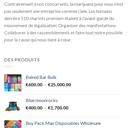
Contrairement à nos concurrents, la marijuana pour nous n'est
pas seulement une entreprise commerciale. Les humains
derrière 510 chariots premium étaient à l'avant-garde du
mouvement de légalisation. Organiser des manifestations.
Collaborer à des rassemblements et faire tout notre possible
pour la cause qui nous tient à cœur.
DES PRODUITS
Baked Bar Bulk
Plage
€
600.00
–
€
25,000.00
de
prix :
Blue moonrocks
€600.00
Plage
€
400.00
–
€
1,700.00
à
de
€25,000.00
prix :
Buy Pack Man Disposables Wholesale
€400.00