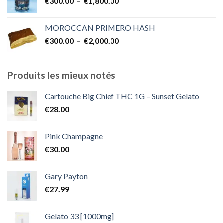
Plage
€
300.00
–
€
1,800.00
à
de
€2,000.00
prix :
MOROCCAN PRIMERO HASH
€300.00
Plage
€
300.00
–
€
2,000.00
à
de
€1,800.00
prix :
€300.00
Produits les mieux notés
à
€2,000.00
Cartouche Big Chief THC 1G – Sunset Gelato
€
28.00
Pink Champagne
€
30.00
Gary Payton
€
27.99
Gelato 33 [1000mg]