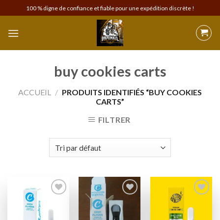
Skip
100 % digne de confiance et fiable pour une expédition discrète !
to
content
buy cookies carts
ACCUEIL
/
PRODUITS IDENTIFIÉS “BUY COOKIES
CARTS”
FILTRER
Add to
Add to
Add to