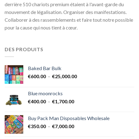
derrière 510 chariots premium étaient à l'avant-garde du
mouvement de légalisation. Organiser des manifestations.
Collaborer à des rassemblements et faire tout notre possible
pour la cause qui nous tient à cœur.
DES PRODUITS
Baked Bar Bulk
Plage
€
600.00
–
€
25,000.00
de
prix :
Blue moonrocks
€600.00
Plage
€
400.00
–
€
1,700.00
à
de
€25,000.00
prix :
Buy Pack Man Disposables Wholesale
€400.00
Plage
€
350.00
–
€
7,000.00
à
de
€1,700.00
prix :