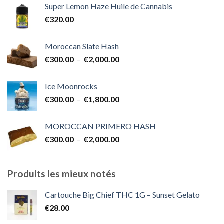
Super Lemon Haze Huile de Cannabis
€350.00
€
320.00
à
€7,000.00
Moroccan Slate Hash
Plage
€
300.00
–
€
2,000.00
de
prix :
Ice Moonrocks
€300.00
Plage
€
300.00
–
€
1,800.00
à
de
€2,000.00
prix :
MOROCCAN PRIMERO HASH
€300.00
Plage
€
300.00
–
€
2,000.00
à
de
€1,800.00
prix :
€300.00
Produits les mieux notés
à
€2,000.00
Cartouche Big Chief THC 1G – Sunset Gelato
€
28.00