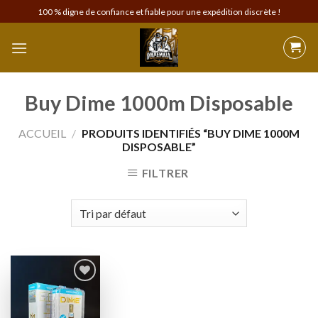
Skip
100 % digne de confiance et fiable pour une expédition discrète !
to
content
Buy Dime 1000m Disposable
ACCUEIL
/
PRODUITS IDENTIFIÉS “BUY DIME 1000M
DISPOSABLE”
FILTRER
Add to