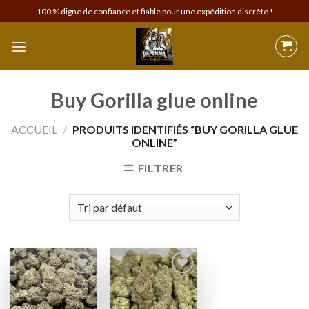
Skip
100 % digne de confiance et fiable pour une expédition discrète !
to
content
Buy Gorilla glue online
ACCUEIL
/
PRODUITS IDENTIFIÉS “BUY GORILLA GLUE
ONLINE”
FILTRER
Add to
Add to