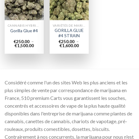
wishlist
wishlist
CANNABIS HYBRIDE EN LIGNE
VARIÉTÉS DE MARIJUANA
GORILLA GLUE
Gorilla Glue #4
#4 STRAIN
€
250.00
–
€
250.00
–
Plage
Plage
€
1,500.00
€
1,600.00
de
de
prix :
prix :
€250.00
€250.00
à
à
€1,500.00
€1,600.00
Considéré comme l'un des sites Web les plus anciens et les
plus simples de vente par correspondance de marijuana en
France, 510 premium Carts vous garantissent les souches,
concentrés et accessoires de vape de la plus haute qualité
disponibles dans l'entreprise de marijuana comme plantes de
cannabis, canettes de cannabis, chariots de vapotage, pré-
rouleaux, produits comestibles, dosettes, biscuits.
Contrairement à nos concurrents, la marijuana pour nous n'est