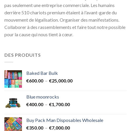
pas seulement une entreprise commerciale. Les humains
derrière 510 chariots premium étaient à l'avant-garde du
mouvement de légalisation. Organiser des manifestations.
Collaborer à des rassemblements et faire tout notre possible
pour la cause qui nous tient à cœur.
DES PRODUITS
Baked Bar Bulk
Plage
€
600.00
–
€
25,000.00
de
prix :
Blue moonrocks
€600.00
Plage
€
400.00
–
€
1,700.00
à
de
€25,000.00
prix :
Buy Pack Man Disposables Wholesale
€400.00
Plage
€
350.00
–
€
7,000.00
à