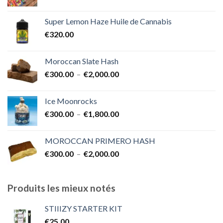
de
€1,700.00
prix :
Super Lemon Haze Huile de Cannabis
€350.00
€
320.00
à
€7,000.00
Moroccan Slate Hash
Plage
€
300.00
–
€
2,000.00
de
prix :
Ice Moonrocks
€300.00
Plage
€
300.00
–
€
1,800.00
à
de
€2,000.00
prix :
MOROCCAN PRIMERO HASH
€300.00
Plage
€
300.00
–
€
2,000.00
à
de
€1,800.00
prix :
€300.00
Produits les mieux notés
à
€2,000.00
STIIIZY STARTER KIT
€
25.00