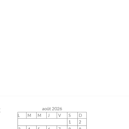
x
août 2026
L
M
M
J
V
S
D
1
2