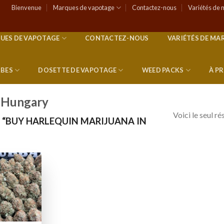
Bienvenue
Marques de vapotage
Contactez-nous
Variétés de 
UES DE VAPOTAGE
CONTACTEZ-NOUS
VARIÉTÉS DE MA
RBES
DOSETTE DE VAPOTAGE
WEED PACKS
À P
n Hungary
Voici le seul ré
 “BUY HARLEQUIN MARIJUANA IN
Add to
wishlist