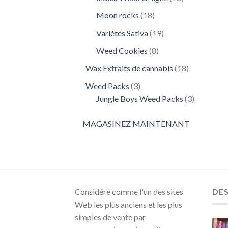
produits
18
Moon rocks
18
produits
19
Variétés Sativa
19
produits
8
Weed Cookies
8
produits
18
Wax Extraits de cannabis
18
produits
3
Weed Packs
3
produits
3
Jungle Boys Weed Packs
3
produits
MAGASINEZ MAINTENANT
Considéré comme l'un des sites
DE
Web les plus anciens et les plus
simples de vente par