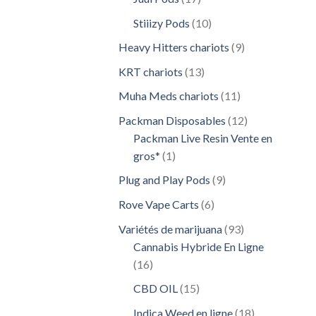
produits
10
Stiiizy Pods
10
produits
9
Heavy Hitters chariots
9
produits
13
KRT chariots
13
produits
11
Muha Meds chariots
11
produits
12
Packman Disposables
12
produits
Packman Live Resin Vente en
1
gros*
1
produit
9
Plug and Play Pods
9
produits
6
Rove Vape Carts
6
produits
93
Variétés de marijuana
93
produits
Cannabis Hybride En Ligne
16
16
produits
15
CBD OIL
15
produits
18
Indica Weed en ligne
18