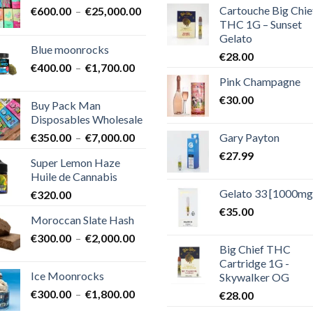
Cartouche Big Chie
Plage
€
600.00
–
€
25,000.00
THC 1G – Sunset
de
Gelato
prix :
Blue moonrocks
€600.00
€
28.00
Plage
€
400.00
–
€
1,700.00
à
Pink Champagne
de
€25,000.00
prix :
€
30.00
Buy Pack Man
€400.00
Disposables Wholesale
à
Plage
Gary Payton
€
350.00
–
€
7,000.00
€1,700.00
de
€
27.99
Super Lemon Haze
prix :
Huile de Cannabis
€350.00
Gelato 33 [1000mg
€
320.00
à
€7,000.00
€
35.00
Moroccan Slate Hash
Plage
€
300.00
–
€
2,000.00
Big Chief THC
de
Cartridge 1G -
prix :
Ice Moonrocks
Skywalker OG
€300.00
Plage
€
300.00
–
€
1,800.00
€
28.00
à
de
€2,000.00