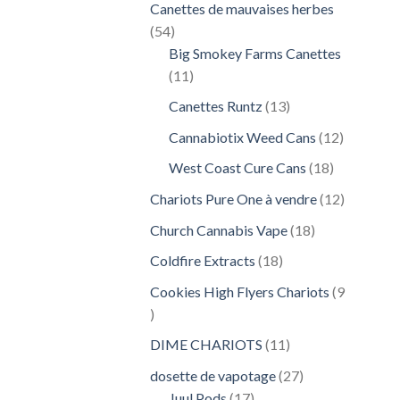
Canettes de mauvaises herbes
54
54
produits
Big Smokey Farms Canettes
11
11
produits
13
Canettes Runtz
13
produits
12
Cannabiotix Weed Cans
12
produits
18
West Coast Cure Cans
18
produits
12
Chariots Pure One à vendre
12
produits
18
Church Cannabis Vape
18
produits
18
Coldfire Extracts
18
produits
Cookies High Flyers Chariots
9
9
produits
11
DIME CHARIOTS
11
produits
27
dosette de vapotage
27
17
produits
Juul Pods
17