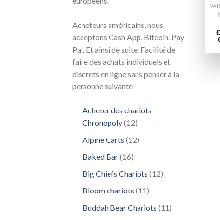
européens.
Acheteurs américains, nous
€
acceptons Cash App, Bitcoin. Pay
Pal. Et ainsi de suite. Facilité de
faire des achats individuels et
discrets en ligne sans penser à la
personne suivante
Acheter des chariots
12
Chronopoly
12
produits
12
Alpine Carts
12
produits
16
Baked Bar
16
produits
12
Big Chiefs Chariots
12
produits
11
Bloom chariots
11
produits
11
Buddah Bear Chariots
11
produits