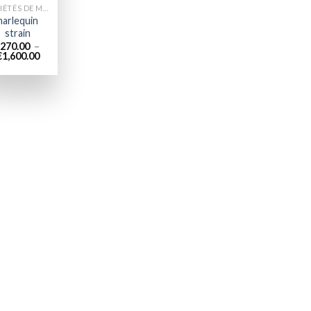
VARIÉTÉS DE MARIJUANA
harlequin
strain
270.00
–
Plage
€
1,600.00
de
prix :
€270.00
à
€1,600.00