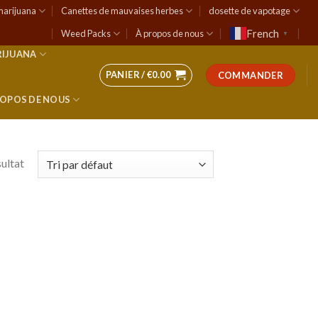
marijuana
Canettes de mauvaises herbes
dosette de vapotage
French
Weed Packs
À propos de nous
▼
RIJUANA
PANIER /
€
0.00
COMMANDER
ROPOS DE NOUS
sultat