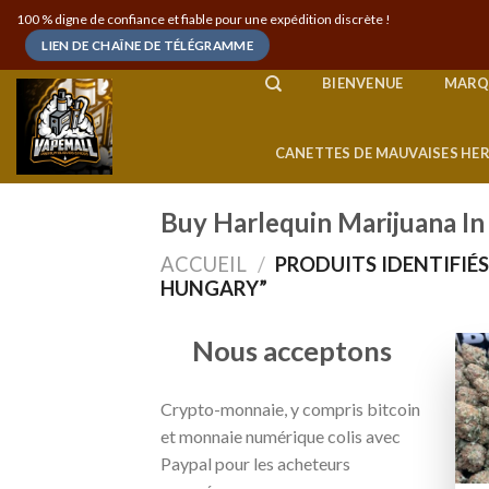
Skip
100 % digne de confiance et fiable pour une expédition discrète !
to
LIEN DE CHAÎNE DE TÉLÉGRAMME
content
BIENVENUE
MARQ
CANETTES DE MAUVAISES HE
Buy Harlequin Marijuana I
ACCUEIL
/
PRODUITS IDENTIFIÉS
HUNGARY”
Nous acceptons
Crypto-monnaie, y compris bitcoin
et monnaie numérique colis avec
Paypal pour les acheteurs