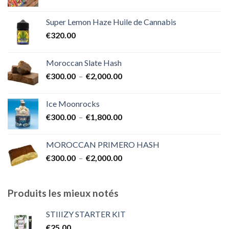
de
€1,700.00
prix :
Super Lemon Haze Huile de Cannabis
€350.00
€
320.00
à
€7,000.00
Moroccan Slate Hash
Plage
€
300.00
–
€
2,000.00
de
prix :
Ice Moonrocks
€300.00
Plage
€
300.00
–
€
1,800.00
à
de
€2,000.00
prix :
MOROCCAN PRIMERO HASH
€300.00
Plage
€
300.00
–
€
2,000.00
à
de
€1,800.00
prix :
€300.00
Produits les mieux notés
à
€2,000.00
STIIIZY STARTER KIT
€
25.00