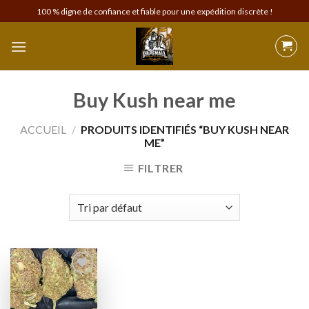
Skip
100 % digne de confiance et fiable pour une expédition discrète !
to
content
Buy Kush near me
ACCUEIL
/
PRODUITS IDENTIFIÉS “BUY KUSH NEAR
ME”
FILTRER
Add to