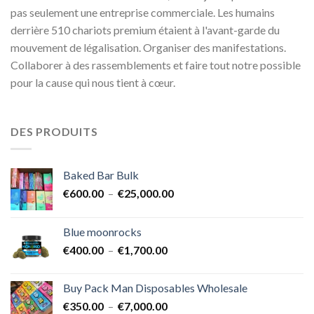
pas seulement une entreprise commerciale. Les humains
derrière 510 chariots premium étaient à l'avant-garde du
mouvement de légalisation. Organiser des manifestations.
Collaborer à des rassemblements et faire tout notre possible
pour la cause qui nous tient à cœur.
DES PRODUITS
Baked Bar Bulk
Plage
€
600.00
–
€
25,000.00
de
prix :
Blue moonrocks
€600.00
Plage
€
400.00
–
€
1,700.00
à
de
€25,000.00
prix :
Buy Pack Man Disposables Wholesale
€400.00
Plage
€
350.00
–
€
7,000.00
à