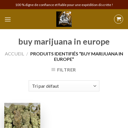
Skip
100 % digne de confiance et fiable pour une expédition discrète !
to
content
buy marijuana in europe
ACCUEIL
/
PRODUITS IDENTIFIÉS “BUY MARIJUANA IN
EUROPE”
FILTRER
Add to