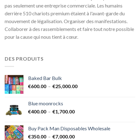
pas seulement une entreprise commerciale. Les humains
derrière 510 chariots premium étaient à l'avant-garde du
mouvement de légalisation. Organiser des manifestations.
Collaborer à des rassemblements et faire tout notre possible
pour la cause qui nous tient à cœur.
DES PRODUITS
Baked Bar Bulk
Plage
€
600.00
–
€
25,000.00
de
prix :
Blue moonrocks
€600.00
Plage
€
400.00
–
€
1,700.00
à
de
€25,000.00
prix :
Buy Pack Man Disposables Wholesale
€400.00
Plage
€
350.00
–
€
7,000.00
à