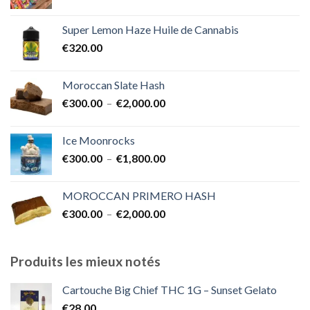
de
€1,700.00
prix :
Super Lemon Haze Huile de Cannabis
€350.00
€
320.00
à
€7,000.00
Moroccan Slate Hash
Plage
€
300.00
–
€
2,000.00
de
prix :
Ice Moonrocks
€300.00
Plage
€
300.00
–
€
1,800.00
à
de
€2,000.00
prix :
MOROCCAN PRIMERO HASH
€300.00
Plage
€
300.00
–
€
2,000.00
à
de
€1,800.00
prix :
€300.00
Produits les mieux notés
à
€2,000.00
Cartouche Big Chief THC 1G – Sunset Gelato
€
28.00