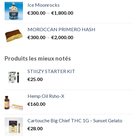
prix :
Ice Moonrocks
€300.00
Plage
€
300.00
–
€
1,800.00
à
de
€2,000.00
prix :
MOROCCAN PRIMERO HASH
€300.00
Plage
€
300.00
–
€
2,000.00
à
de
€1,800.00
prix :
€300.00
Produits les mieux notés
à
€2,000.00
STIIIZY STARTER KIT
€
25.00
Hemp Oil Rsho-X
€
160.00
Cartouche Big Chief THC 1G – Sunset Gelato
€
28.00