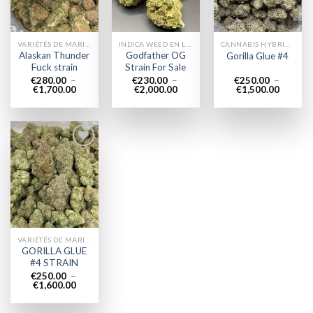
VARIÉTÉS DE MARIJUANA
INDICA WEED EN LIGNE
CANNABIS HYBRIDE EN LIGNE
Alaskan Thunder
Godfather OG
Gorilla Glue #4
Fuck strain
Strain For Sale
€
280.00
–
€
230.00
–
€
250.00
–
Plage
Plage
Plage
€
1,700.00
€
2,000.00
€
1,500.00
de
de
de
prix :
prix :
prix :
€280.00
€230.00
€250.0
à
à
à
€1,700.00
€2,000.00
€1,500.
Add to
wishlist
VARIÉTÉS DE MARIJUANA
GORILLA GLUE
#4 STRAIN
€
250.00
–
Plage
€
1,600.00
de
prix :
€250.00