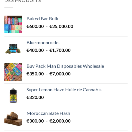
DES PRODUITS
Baked Bar Bulk
Plage
€
600.00
–
€
25,000.00
de
prix :
Blue moonrocks
€600.00
Plage
€
400.00
–
€
1,700.00
à
de
€25,000.00
prix :
Buy Pack Man Disposables Wholesale
€400.00
Plage
€
350.00
–
€
7,000.00
à
de
€1,700.00
prix :
Super Lemon Haze Huile de Cannabis
€350.00
€
320.00
à
€7,000.00
Moroccan Slate Hash
Plage
€
300.00
–
€
2,000.00
de