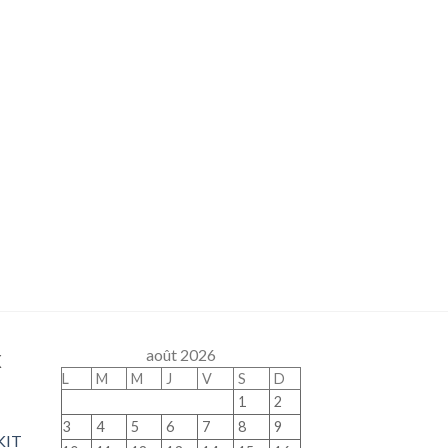
x
août 2026
L
M
M
J
V
S
D
1
2
3
4
5
6
7
8
9
KIT