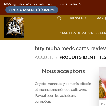
Skip
100 % digne de confiance et fiable pour une expédition discrète !
to
LIEN DE CHAÎNE DE TÉLÉGRAMME
content
BIENVENUE
MARQ
CANETTES DE MAUVAISES HE
buy muha meds carts revie
ACCUEIL
/
PRODUITS IDENTIFIÉ
Nous acceptons
Crypto-monnaie, y compris bitcoin
et monnaie numérique colis avec
Paypal pour les acheteurs
européens.