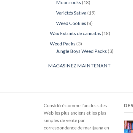
18
Moon rocks
18
produits
19
Variétés Sativa
19
produits
8
Weed Cookies
8
produits
18
Wax Extraits de cannabis
18
produits
3
Weed Packs
3
produits
3
Jungle Boys Weed Packs
3
produits
MAGASINEZ MAINTENANT
Considéré comme l'un des sites
DE
Web les plus anciens et les plus
simples de vente par
correspondance de marijuana en