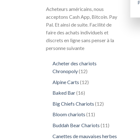
P
Acheteurs américains, nous
acceptons Cash App, Bitcoin. Pay
Pal. Et ainsi de suite. Facilité de
faire des achats individuels et
discrets en ligne sans penser à la
personne suivante
Acheter des chariots
12
Chronopoly
12
produits
12
Alpine Carts
12
produits
16
Baked Bar
16
produits
12
Big Chiefs Chariots
12
produits
11
Bloom chariots
11
produits
11
Buddah Bear Chariots
11
produits
Canettes de mauvaises herbes