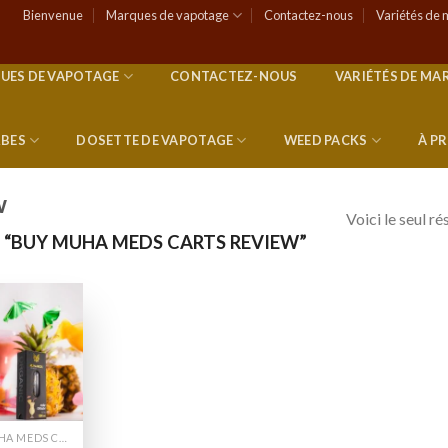
Bienvenue
Marques de vapotage
Contactez-nous
Variétés de 
UES DE VAPOTAGE
CONTACTEZ-NOUS
VARIÉTÉS DE MA
RBES
DOSETTE DE VAPOTAGE
WEED PACKS
À P
w
Voici le seul ré
S “BUY MUHA MEDS CARTS REVIEW”
Add to
wishlist
MUHA MEDS CHARIOTS