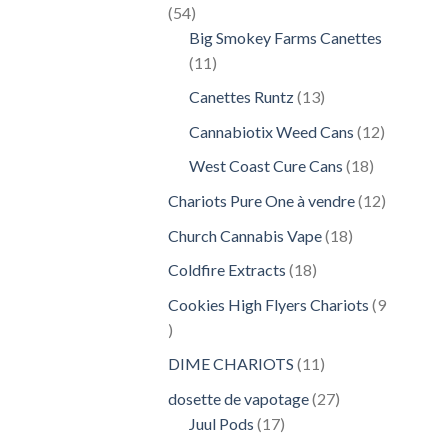
54
54
produits
Big Smokey Farms Canettes
11
11
produits
13
Canettes Runtz
13
produits
12
Cannabiotix Weed Cans
12
produits
18
West Coast Cure Cans
18
produits
12
Chariots Pure One à vendre
12
produits
18
Church Cannabis Vape
18
produits
18
Coldfire Extracts
18
produits
Cookies High Flyers Chariots
9
9
produits
11
DIME CHARIOTS
11
produits
27
dosette de vapotage
27
17
produits
Juul Pods
17
produits