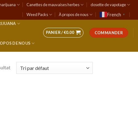
marijuana
Canettes de mauvaises herbes
dosette de vapotage
French
Weed Packs
À propos de nous
▼
RIJUANA
PANIER /
€
0.00
COMMANDER
ROPOS DE NOUS
sultat