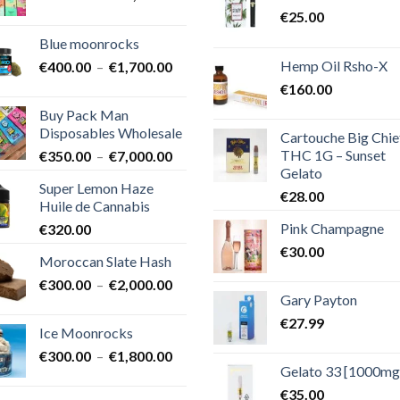
de
€
25.00
prix :
Blue moonrocks
€600.00
Hemp Oil Rsho-X
Plage
€
400.00
–
€
1,700.00
à
de
€25,000.00
€
160.00
prix :
Buy Pack Man
€400.00
Disposables Wholesale
Cartouche Big Chie
à
THC 1G – Sunset
Plage
€
350.00
–
€
7,000.00
€1,700.00
Gelato
de
Super Lemon Haze
prix :
€
28.00
Huile de Cannabis
€350.00
Pink Champagne
€
320.00
à
€7,000.00
€
30.00
Moroccan Slate Hash
Plage
€
300.00
–
€
2,000.00
Gary Payton
de
prix :
€
27.99
Ice Moonrocks
€300.00
Plage
€
300.00
–
€
1,800.00
à
Gelato 33 [1000mg
de
€2,000.00
prix :
€
35.00