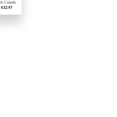
in Colada
€
32.97