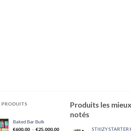
Produits les mieu
S PRODUITS
notés
Baked Bar Bulk
STIIIZY STARTER 
Plage
€
600.00
–
€
25,000.00