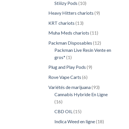
10
Stiiizy Pods
10
produits
9
Heavy Hitters chariots
9
produits
13
KRT chariots
13
produits
11
Muha Meds chariots
11
produits
12
Packman Disposables
12
produits
Packman Live Resin Vente en
1
gros*
1
produit
9
Plug and Play Pods
9
produits
6
Rove Vape Carts
6
produits
93
Variétés de marijuana
93
produits
Cannabis Hybride En Ligne
16
16
produits
15
CBD OIL
15
produits
18
Indica Weed en ligne
18
produits