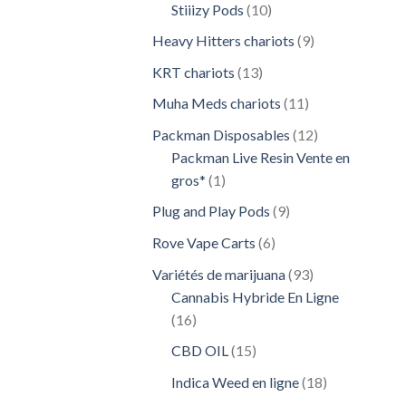
10
Stiiizy Pods
10
produits
9
Heavy Hitters chariots
9
produits
13
KRT chariots
13
produits
11
Muha Meds chariots
11
produits
12
Packman Disposables
12
produits
Packman Live Resin Vente en
1
gros*
1
produit
9
Plug and Play Pods
9
produits
6
Rove Vape Carts
6
produits
93
Variétés de marijuana
93
produits
Cannabis Hybride En Ligne
16
16
produits
15
CBD OIL
15
produits
18
Indica Weed en ligne
18
produits