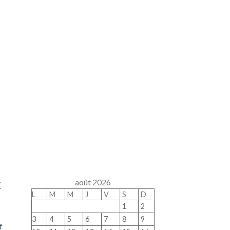
x
août 2026
L
M
M
J
V
S
D
1
2
3
4
5
6
7
8
9
f