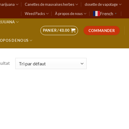
marijuana
Canettes de mauvaises herbes
dosette de vapotage
French
Weed Packs
À propos de nous
▼
RIJUANA
PANIER /
€
0.00
COMMANDER
ROPOS DE NOUS
sultat