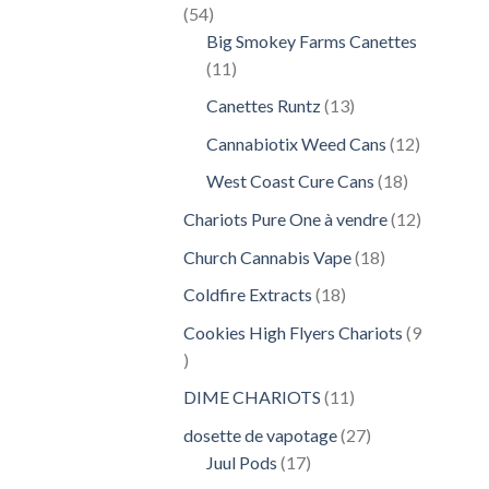
54
54
produits
Big Smokey Farms Canettes
11
11
produits
13
Canettes Runtz
13
produits
12
Cannabiotix Weed Cans
12
produits
18
West Coast Cure Cans
18
produits
12
Chariots Pure One à vendre
12
produits
18
Church Cannabis Vape
18
produits
18
Coldfire Extracts
18
produits
Cookies High Flyers Chariots
9
9
produits
11
DIME CHARIOTS
11
produits
27
dosette de vapotage
27
17
produits
Juul Pods
17
produits