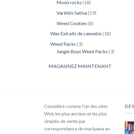
18
Moon rocks
18
produits
19
Variétés Sativa
19
produits
8
Weed Cookies
8
produits
18
Wax Extraits de cannabis
18
produits
3
Weed Packs
3
produits
3
Jungle Boys Weed Packs
3
produits
MAGASINEZ MAINTENANT
Considéré comme l'un des sites
DE
Web les plus anciens et les plus
simples de vente par
correspondance de marijuana en