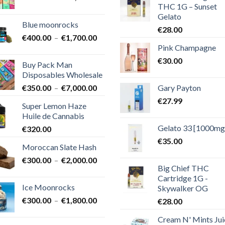
THC 1G – Sunset
de
Gelato
prix :
Blue moonrocks
€600.00
€
28.00
Plage
€
400.00
–
€
1,700.00
à
Pink Champagne
de
€25,000.00
prix :
€
30.00
Buy Pack Man
€400.00
Disposables Wholesale
à
Plage
Gary Payton
€
350.00
–
€
7,000.00
€1,700.00
de
€
27.99
Super Lemon Haze
prix :
Huile de Cannabis
€350.00
Gelato 33 [1000mg
€
320.00
à
€7,000.00
€
35.00
Moroccan Slate Hash
Plage
€
300.00
–
€
2,000.00
Big Chief THC
de
Cartridge 1G -
prix :
Ice Moonrocks
Skywalker OG
€300.00
Plage
€
300.00
–
€
1,800.00
€
28.00
à
de
€2,000.00
Cream N' Mints Jui
prix :