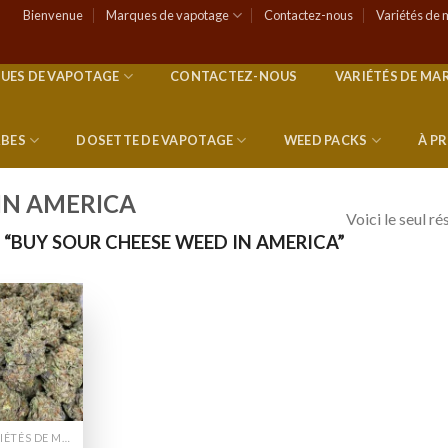
Bienvenue
Marques de vapotage
Contactez-nous
Variétés de 
UES DE VAPOTAGE
CONTACTEZ-NOUS
VARIÉTÉS DE MA
RBES
DOSETTE DE VAPOTAGE
WEED PACKS
À P
IN AMERICA
Voici le seul ré
 “BUY SOUR CHEESE WEED IN AMERICA”
Add to
wishlist
VARIÉTÉS DE MARIJUANA