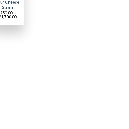
ur Cheese
Strain
250.00
–
Plage
€
1,700.00
de
prix :
€250.00
à
€1,700.00