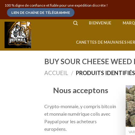
Skip
100 % digne de confiance et fiable pour une expédition discrète !
to
LIEN DE CHAÎNE DE TÉLÉGRAMME
content
BIENVENUE
MARQ
CANETTES DE MAUVAISES HE
BUY SOUR CHEESE WEED 
ACCUEIL
/
PRODUITS IDENTIFIÉS
Nous acceptons
Crypto-monnaie, y compris bitcoin
et monnaie numérique colis avec
Paypal pour les acheteurs
européens.