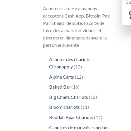
So
Acheteurs américains, nous
€
acceptons Cash App, Bitcoin. Pay
Pal. Et ainsi de suite. Facilité de
faire des achats individuels et
discrets en ligne sans penser à la
personne suivante
Acheter des chariots
12
Chronopoly
12
produits
12
Alpine Carts
12
produits
16
Baked Bar
16
produits
12
Big Chiefs Chariots
12
produits
11
Bloom chariots
11
produits
11
Buddah Bear Chariots
11
produits
Canettes de mauvaises herbes