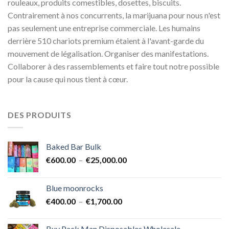
rouleaux, produits comestibles, dosettes, biscuits.
Contrairement à nos concurrents, la marijuana pour nous n'est
pas seulement une entreprise commerciale. Les humains
derrière 510 chariots premium étaient à l'avant-garde du
mouvement de légalisation. Organiser des manifestations.
Collaborer à des rassemblements et faire tout notre possible
pour la cause qui nous tient à cœur.
DES PRODUITS
Baked Bar Bulk
Plage
€
600.00
–
€
25,000.00
de
prix :
Blue moonrocks
€600.00
Plage
€
400.00
–
€
1,700.00
à
de
€25,000.00
prix :
Buy Pack Man Disposables Wholesale