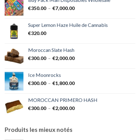
€400.00
Plage
€
350.00
–
€
7,000.00
à
de
€1,700.00
prix :
Super Lemon Haze Huile de Cannabis
€350.00
€
320.00
à
€7,000.00
Moroccan Slate Hash
Plage
€
300.00
–
€
2,000.00
de
prix :
Ice Moonrocks
€300.00
Plage
€
300.00
–
€
1,800.00
à
de
€2,000.00
prix :
MOROCCAN PRIMERO HASH
€300.00
Plage
€
300.00
–
€
2,000.00
à
de
€1,800.00
prix :
€300.00
Produits les mieux notés
à