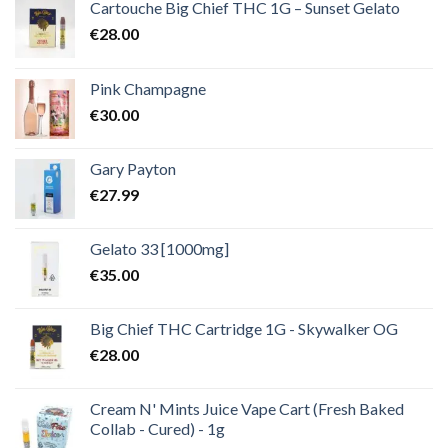
€2,000.00
Cartouche Big Chief THC 1G – Sunset Gelato
€
28.00
Pink Champagne
€
30.00
Gary Payton
€
27.99
Gelato 33 [1000mg]
€
35.00
Big Chief THC Cartridge 1G - Skywalker OG
€
28.00
Cream N' Mints Juice Vape Cart (Fresh Baked
Collab - Cured) - 1g