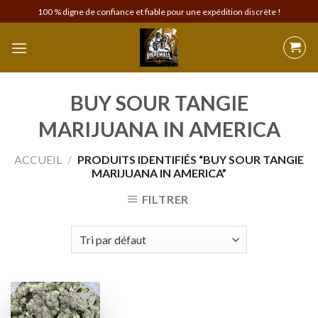
Skip
100 % digne de confiance et fiable pour une expédition discrète !
to
content
BUY SOUR TANGIE
MARIJUANA IN AMERICA
ACCUEIL
/
PRODUITS IDENTIFIÉS “BUY SOUR TANGIE
MARIJUANA IN AMERICA”
FILTRER