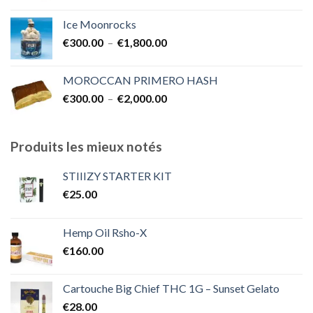
de
prix :
Ice Moonrocks
€300.00
Plage
€
300.00
–
€
1,800.00
à
de
€2,000.00
prix :
MOROCCAN PRIMERO HASH
€300.00
Plage
€
300.00
–
€
2,000.00
à
de
€1,800.00
prix :
€300.00
Produits les mieux notés
à
€2,000.00
STIIIZY STARTER KIT
€
25.00
Hemp Oil Rsho-X
€
160.00
Cartouche Big Chief THC 1G – Sunset Gelato
€
28.00