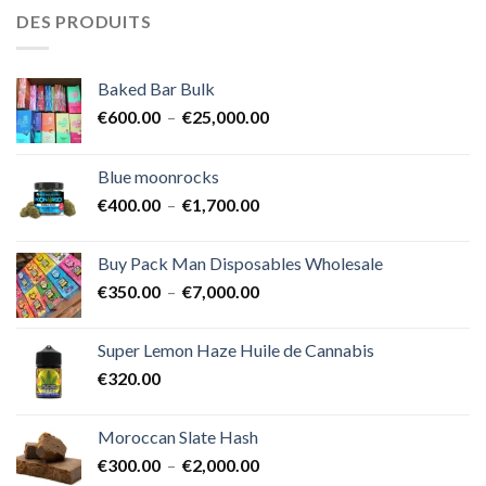
DES PRODUITS
Baked Bar Bulk
Plage
€
600.00
–
€
25,000.00
de
prix :
Blue moonrocks
€600.00
Plage
€
400.00
–
€
1,700.00
à
de
€25,000.00
prix :
Buy Pack Man Disposables Wholesale
€400.00
Plage
€
350.00
–
€
7,000.00
à
de
€1,700.00
prix :
Super Lemon Haze Huile de Cannabis
€350.00
€
320.00
à
€7,000.00
Moroccan Slate Hash
Plage
€
300.00
–
€
2,000.00