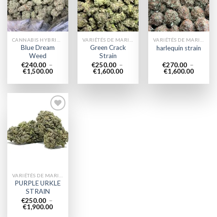
wishlist
wishlist
wishlist
CANNABIS HYBRIDE EN LIGNE
VARIÉTÉS DE MARIJUANA
VARIÉTÉS DE MARIJUANA
Blue Dream
Green Crack
harlequin strain
Weed
Strain
€
240.00
–
€
250.00
–
€
270.00
–
Plage
Plage
Plage
€
1,500.00
€
1,600.00
€
1,600.00
de
de
de
prix :
prix :
prix :
€240.00
€250.00
€270.0
à
à
à
€1,500.00
€1,600.00
€1,600.
Add to
wishlist
VARIÉTÉS DE MARIJUANA
PURPLE URKLE
STRAIN
€
250.00
–
Plage
€
1,900.00
de