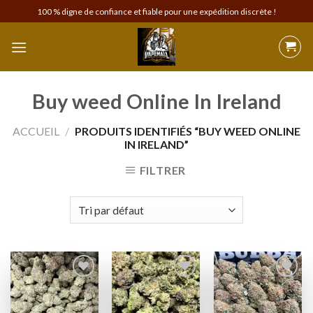
Skip
100 % digne de confiance et fiable pour une expédition discrète !
to
content
Buy weed Online In Ireland
ACCUEIL
/
PRODUITS IDENTIFIÉS “BUY WEED ONLINE
IN IRELAND”
FILTRER
Add to
Add to
Add to