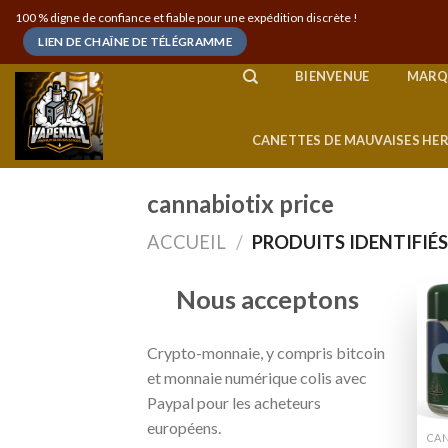
Skip
100 % digne de confiance et fiable pour une expédition discrète !
to
LIEN DE CHAÎNE DE TÉLÉGRAMME
content
BIENVENUE
MARQ
CANETTES DE MAUVAISES HE
cannabiotix price
ACCUEIL
/
PRODUITS IDENTIFIÉS
Nous acceptons
Crypto-monnaie, y compris bitcoin
et monnaie numérique colis avec
Paypal pour les acheteurs
européens.