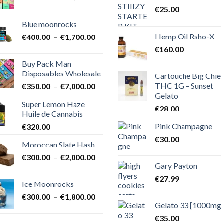
de
€
25.00
prix :
Blue moonrocks
€600.00
Hemp Oil Rsho-X
Plage
€
400.00
–
€
1,700.00
à
de
€25,000.00
€
160.00
prix :
Buy Pack Man
€400.00
Disposables Wholesale
Cartouche Big Chie
à
THC 1G – Sunset
Plage
€
350.00
–
€
7,000.00
€1,700.00
Gelato
de
Super Lemon Haze
prix :
€
28.00
Huile de Cannabis
€350.00
Pink Champagne
€
320.00
à
€7,000.00
€
30.00
Moroccan Slate Hash
Plage
€
300.00
–
€
2,000.00
Gary Payton
de
prix :
€
27.99
Ice Moonrocks
€300.00
Plage
€
300.00
–
€
1,800.00
à
Gelato 33 [1000mg
de
€2,000.00
prix :
€
35.00