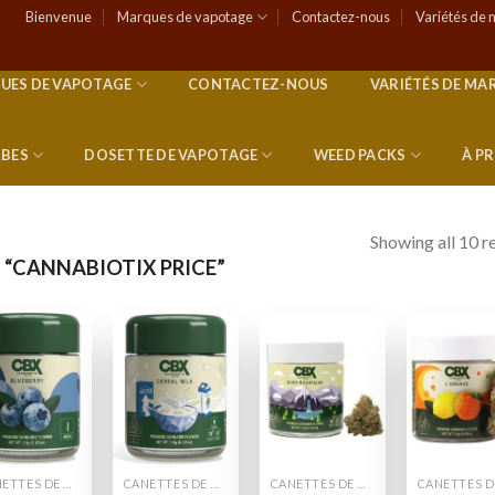
Bienvenue
Marques de vapotage
Contactez-nous
Variétés de 
UES DE VAPOTAGE
CONTACTEZ-NOUS
VARIÉTÉS DE MA
RBES
DOSETTE DE VAPOTAGE
WEED PACKS
À P
Showing all 10 r
 “CANNABIOTIX PRICE”
Add to
Add to
Add to
Add
wishlist
wishlist
wishlist
wish
CANETTES DE MAUVAISES HERBES
CANETTES DE MAUVAISES HERBES
CANETTES DE MAUVAISES HERBES