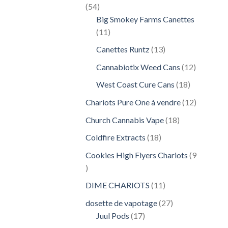
54
54
produits
Big Smokey Farms Canettes
11
11
produits
13
Canettes Runtz
13
produits
12
Cannabiotix Weed Cans
12
produits
18
West Coast Cure Cans
18
produits
12
Chariots Pure One à vendre
12
produits
18
Church Cannabis Vape
18
produits
18
Coldfire Extracts
18
produits
Cookies High Flyers Chariots
9
9
produits
11
DIME CHARIOTS
11
produits
27
dosette de vapotage
27
17
produits
Juul Pods
17
produits