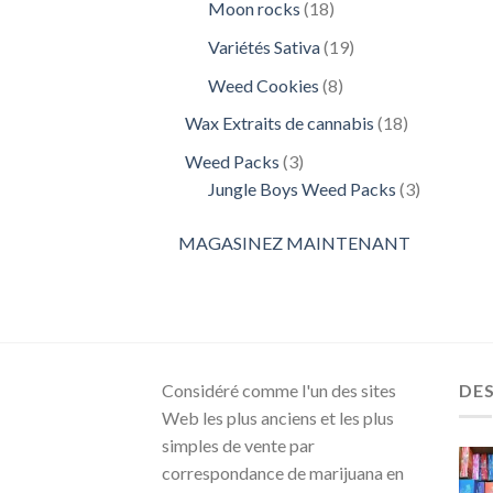
18
Moon rocks
18
produits
19
Variétés Sativa
19
produits
8
Weed Cookies
8
produits
18
Wax Extraits de cannabis
18
produits
3
Weed Packs
3
produits
3
Jungle Boys Weed Packs
3
produits
MAGASINEZ MAINTENANT
Considéré comme l'un des sites
DE
Web les plus anciens et les plus
simples de vente par
correspondance de marijuana en