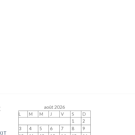
x
août 2026
L
M
M
J
V
S
D
1
2
3
4
5
6
7
8
9
KIT