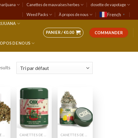
marijuana
Canettes de mauvaises herbes
dosette de vapotage
French
Weed Packs
À propos de nous
▼
RIJUANA
PANIER /
€
0.00
COMMANDER
ROPOS DE NOUS
esults
 to
Add to
Add to
list
wishlist
wishlist
CANETTES DE MAUVAISES HERBES
CANETTES DE MAUVAISES HERBES
CANETTES DE MAUVAISES HERBES