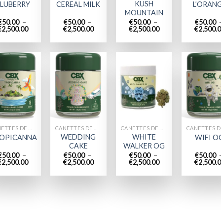
KUSH
LUBERRY
CEREAL MILK
L’ORAN
MOUNTAIN
€
50.00
–
€
50.00
–
€
50.00
–
€
50.00
Plage
Plage
Plage
€
2,500.00
€
2,500.00
€
2,500.00
€
2,500.
de
de
de
prix :
prix :
prix :
€50.00
€50.00
€50.00
à
à
à
€2,500.00
€2,500.00
€2,500.00
Add to
Add to
Add to
Add
wishlist
wishlist
wishlist
wish
CANETTES DE MAUVAISES HERBES
CANETTES DE MAUVAISES HERBES
CANETTES DE MAUVAISES HERBES
WEDDING
WHITE
OPICANNA
WIFI O
CAKE
WALKER OG
€
50.00
–
€
50.00
–
€
50.00
–
€
50.00
Plage
Plage
Plage
€
2,500.00
€
2,500.00
€
2,500.00
€
2,500.
de
de
de
prix :
prix :
prix :
€50.00
€50.00
€50.00
à
à
à
€2,500.00
€2,500.00
€2,500.00