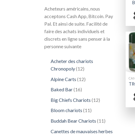
B
Acheteurs américains, nous
acceptons Cash App, Bitcoin. Pay
Pal. Et ainsi de suite. Facilité de
faire des achats individuels et
discrets en ligne sans penser à la
personne suivante
Acheter des chariots
12
Chronopoly
12
produits
12
Alpine Carts
12
TR
produits
16
Baked Bar
16
produits
12
Big Chiefs Chariots
12
produits
11
Bloom chariots
11
produits
11
Buddah Bear Chariots
11
produits
Canettes de mauvaises herbes