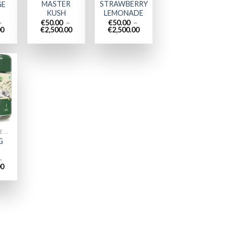
MASTER
STRAWBERRY
GE
KUSH
LEMONADE
–
€
50.00
–
€
50.00
–
Plage
Plage
Plage
00
€
2,500.00
€
2,500.00
de
de
de
prix :
prix :
prix :
€50.00
€50.00
€50.00
à
à
à
€2,500.00
€2,500.00
€2,500.00
 to
list
CANETTES DE MAUVAISES HERBES
G
–
Plage
00
de
prix :
€50.00
à
€2,500.00