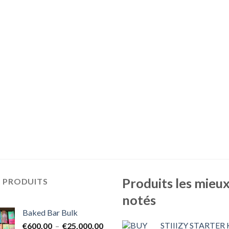
Produits les mieu
S PRODUITS
notés
Baked Bar Bulk
STIIIZY STARTER 
Plage
€
600.00
–
€
25,000.00