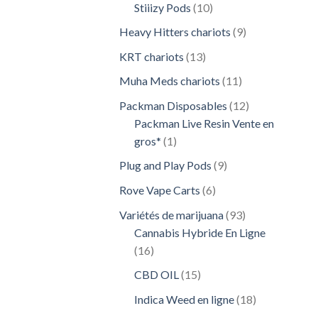
10
Stiiizy Pods
10
produits
9
Heavy Hitters chariots
9
produits
13
KRT chariots
13
produits
11
Muha Meds chariots
11
produits
12
Packman Disposables
12
produits
Packman Live Resin Vente en
1
gros*
1
produit
9
Plug and Play Pods
9
produits
6
Rove Vape Carts
6
produits
93
Variétés de marijuana
93
produits
Cannabis Hybride En Ligne
16
16
produits
15
CBD OIL
15
produits
18
Indica Weed en ligne
18
produits