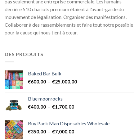
pas seulement une entreprise commerciale. Les humains
derrière 510 chariots premium étaient à l'avant-garde du
mouvement de légalisation. Organiser des manifestations.
Collaborer à des rassemblements et faire tout notre possible
pour la cause qui nous tient à cœur.
DES PRODUITS
Baked Bar Bulk
Plage
€
600.00
–
€
25,000.00
de
prix :
Blue moonrocks
€600.00
Plage
€
400.00
–
€
1,700.00
à
de
€25,000.00
prix :
Buy Pack Man Disposables Wholesale
€400.00
Plage
€
350.00
–
€
7,000.00
à
de
€1,700.00