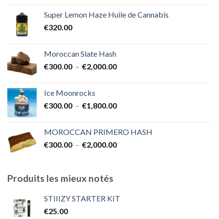
prix :
Super Lemon Haze Huile de Cannabis
€350.00
€
320.00
à
€7,000.00
Moroccan Slate Hash
Plage
€
300.00
–
€
2,000.00
de
prix :
Ice Moonrocks
€300.00
Plage
€
300.00
–
€
1,800.00
à
de
€2,000.00
prix :
MOROCCAN PRIMERO HASH
€300.00
Plage
€
300.00
–
€
2,000.00
à
de
€1,800.00
prix :
€300.00
Produits les mieux notés
à
€2,000.00
STIIIZY STARTER KIT
€
25.00