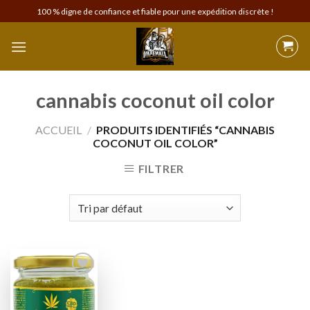
Skip
100 % digne de confiance et fiable pour une expédition discrète !
to
content
cannabis coconut oil color
ACCUEIL
/
PRODUITS IDENTIFIÉS “CANNABIS
COCONUT OIL COLOR”
FILTRER
Add to