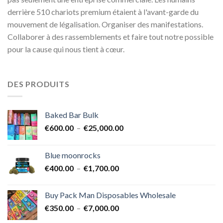
derrière 510 chariots premium étaient à l'avant-garde du
mouvement de légalisation. Organiser des manifestations.
Collaborer à des rassemblements et faire tout notre possible
pour la cause qui nous tient à cœur.
DES PRODUITS
Baked Bar Bulk
Plage
€
600.00
–
€
25,000.00
de
prix :
Blue moonrocks
€600.00
Plage
€
400.00
–
€
1,700.00
à
de
€25,000.00
prix :
Buy Pack Man Disposables Wholesale
€400.00
Plage
€
350.00
–
€
7,000.00
à
de
€1,700.00