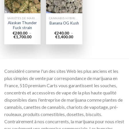
VARIÉTÉS DE MARIJUANA
CANNABIS HYBRIDE EN LIGNE
Alaskan Thunder
Banana OG Kush
Fuck strain
€
280.00
–
€
240.00
–
Plage
Plage
€
1,700.00
€
1,400.00
de
de
prix :
prix :
€280.00
€240.00
à
à
€1,700.00
€1,400.00
Considéré comme l'un des sites Web les plus anciens et les
plus simples de vente par correspondance de marijuana en
France, 510 premium Carts vous garantissent les souches,
concentrés et accessoires de vape de la plus haute qualité
disponibles dans l'entreprise de marijuana comme plantes de
cannabis, canettes de cannabis, chariots de vapotage, pré-
rouleaux, produits comestibles, dosettes, biscuits.
Contrairement à nos concurrents, la marijuana pour nous n'est
pas seulement une entreprise commerciale. Les humains