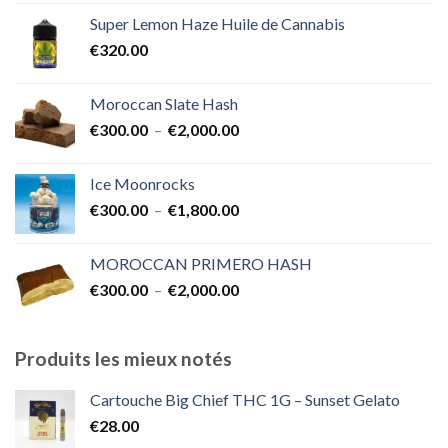
prix :
Super Lemon Haze Huile de Cannabis
€350.00
€
320.00
à
€7,000.00
Moroccan Slate Hash
Plage
€
300.00
–
€
2,000.00
de
prix :
Ice Moonrocks
€300.00
Plage
€
300.00
–
€
1,800.00
à
de
€2,000.00
prix :
MOROCCAN PRIMERO HASH
€300.00
Plage
€
300.00
–
€
2,000.00
à
de
€1,800.00
prix :
€300.00
Produits les mieux notés
à
€2,000.00
Cartouche Big Chief THC 1G – Sunset Gelato
€
28.00