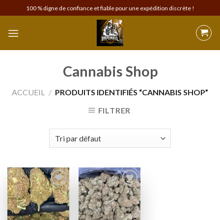
Skip
100 % digne de confiance et fiable pour une expédition discrète !
to
content
Cannabis Shop
ACCUEIL
/
PRODUITS IDENTIFIÉS “CANNABIS SHOP”
FILTRER
Add to
Add to
wishlist
wishlist