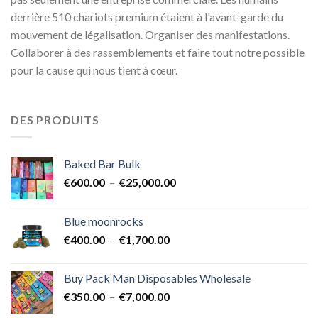
derrière 510 chariots premium étaient à l'avant-garde du
mouvement de légalisation. Organiser des manifestations.
Collaborer à des rassemblements et faire tout notre possible
pour la cause qui nous tient à cœur.
DES PRODUITS
Baked Bar Bulk
Plage
€
600.00
–
€
25,000.00
de
prix :
Blue moonrocks
€600.00
Plage
€
400.00
–
€
1,700.00
à
de
€25,000.00
prix :
Buy Pack Man Disposables Wholesale
€400.00
Plage
€
350.00
–
€
7,000.00
à
de
€1,700.00