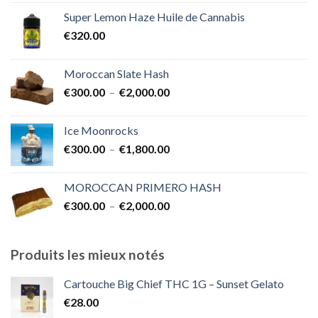
prix :
Super Lemon Haze Huile de Cannabis
€350.00
€
320.00
à
€7,000.00
Moroccan Slate Hash
Plage
€
300.00
–
€
2,000.00
de
prix :
Ice Moonrocks
€300.00
Plage
€
300.00
–
€
1,800.00
à
de
€2,000.00
prix :
MOROCCAN PRIMERO HASH
€300.00
Plage
€
300.00
–
€
2,000.00
à
de
€1,800.00
prix :
€300.00
Produits les mieux notés
à
€2,000.00
Cartouche Big Chief THC 1G – Sunset Gelato
€
28.00