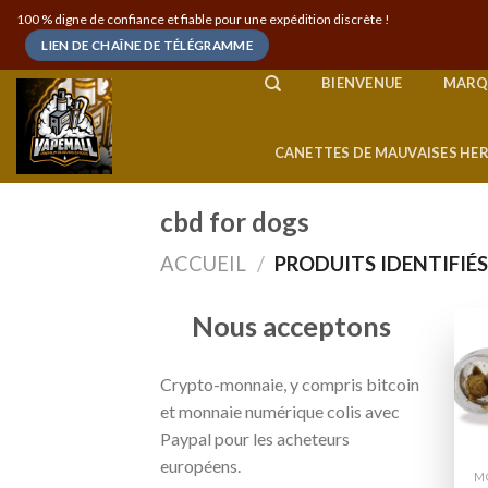
Skip
100 % digne de confiance et fiable pour une expédition discrète !
to
LIEN DE CHAÎNE DE TÉLÉGRAMME
content
BIENVENUE
MARQ
CANETTES DE MAUVAISES HE
cbd for dogs
ACCUEIL
/
PRODUITS IDENTIFIÉS
Nous acceptons
Crypto-monnaie, y compris bitcoin
et monnaie numérique colis avec
Paypal pour les acheteurs
européens.
M