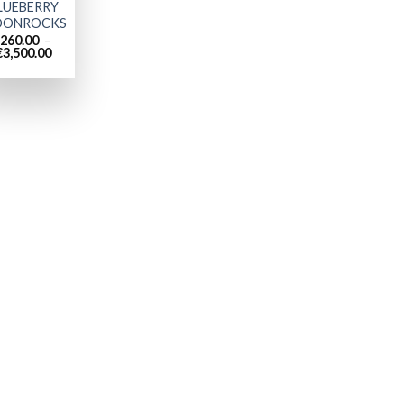
LUEBERRY
ONROCKS
260.00
–
Plage
€
3,500.00
de
prix :
€260.00
à
€3,500.00