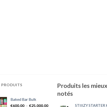
Produits les mieu
S PRODUITS
notés
Baked Bar Bulk
STIIIZY STARTER 
Plage
€
600.00
–
€
25,000.00