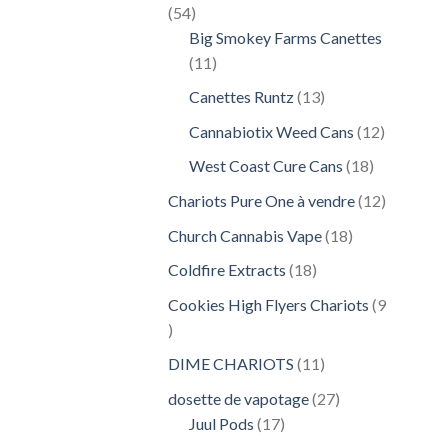
54
54
produits
Big Smokey Farms Canettes
11
11
produits
13
Canettes Runtz
13
produits
12
Cannabiotix Weed Cans
12
produits
18
West Coast Cure Cans
18
produits
12
Chariots Pure One à vendre
12
produits
18
Church Cannabis Vape
18
produits
18
Coldfire Extracts
18
produits
Cookies High Flyers Chariots
9
9
produits
11
DIME CHARIOTS
11
produits
27
dosette de vapotage
27
17
produits
Juul Pods
17
produits