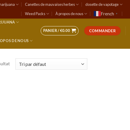
marijuana
Canettes de mauvaises herbes
dosette de vapotage
French
Weed Packs
À propos de nous
▼
RIJUANA
PANIER /
€
0.00
COMMANDER
ROPOS DE NOUS
sultat