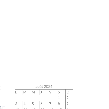
x
août 2026
L
M
M
J
V
S
D
1
2
3
4
5
6
7
8
9
KIT