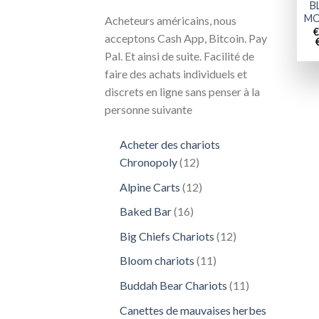
B
MO
Acheteurs américains, nous
€
acceptons Cash App, Bitcoin. Pay
Pal. Et ainsi de suite. Facilité de
faire des achats individuels et
discrets en ligne sans penser à la
personne suivante
Acheter des chariots
12
Chronopoly
12
produits
12
Alpine Carts
12
produits
16
Baked Bar
16
produits
12
Big Chiefs Chariots
12
produits
11
Bloom chariots
11
produits
11
Buddah Bear Chariots
11
produits
Canettes de mauvaises herbes