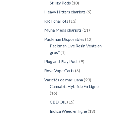
10
Stiiizy Pods
10
produits
9
Heavy Hitters chariots
9
produits
13
KRT chariots
13
produits
11
Muha Meds chariots
11
produits
12
Packman Disposables
12
produits
Packman Live Resin Vente en
1
gros*
1
produit
9
Plug and Play Pods
9
produits
6
Rove Vape Carts
6
produits
93
Variétés de marijuana
93
produits
Cannabis Hybride En Ligne
16
16
produits
15
CBD OIL
15
produits
18
Indica Weed en ligne
18
produits