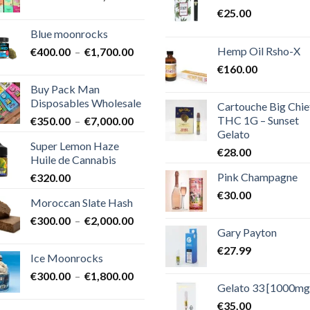
de
€
25.00
prix :
Blue moonrocks
€600.00
Hemp Oil Rsho-X
Plage
€
400.00
–
€
1,700.00
à
de
€25,000.00
€
160.00
prix :
Buy Pack Man
€400.00
Disposables Wholesale
Cartouche Big Chie
à
THC 1G – Sunset
Plage
€
350.00
–
€
7,000.00
€1,700.00
Gelato
de
Super Lemon Haze
prix :
€
28.00
Huile de Cannabis
€350.00
Pink Champagne
€
320.00
à
€7,000.00
€
30.00
Moroccan Slate Hash
Plage
€
300.00
–
€
2,000.00
Gary Payton
de
prix :
€
27.99
Ice Moonrocks
€300.00
Plage
€
300.00
–
€
1,800.00
à
Gelato 33 [1000mg
de
€2,000.00
prix :
€
35.00