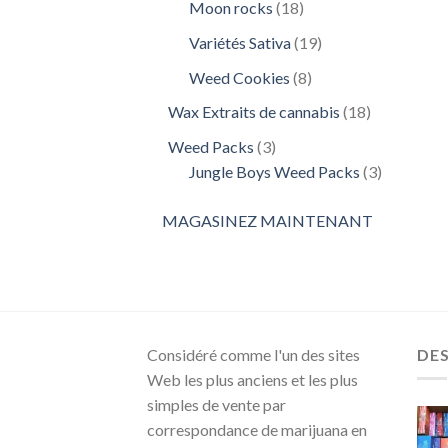
18
Moon rocks
18
produits
19
Variétés Sativa
19
produits
8
Weed Cookies
8
produits
18
Wax Extraits de cannabis
18
produits
3
Weed Packs
3
produits
3
Jungle Boys Weed Packs
3
produits
MAGASINEZ MAINTENANT
Considéré comme l'un des sites
DE
Web les plus anciens et les plus
simples de vente par
correspondance de marijuana en