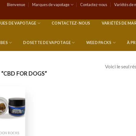
Bienvenue
Marques de vapotage
Contactez-nous
Variétés de 
UES DE VAPOTAGE
CONTACTEZ-NOUS
VARIÉTÉS DE MA
RBES
DOSETTE DE VAPOTAGE
WEED PACKS
À P
Voici le seul ré
 “CBD FOR DOGS”
Add to
wishlist
OON ROCKS