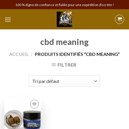
Skip
100 % digne de confiance et fiable pour une expédition discrète !
to
content
cbd meaning
ACCUEIL
/
PRODUITS IDENTIFIÉS “CBD MEANING”
FILTRER
Add to
wishlist