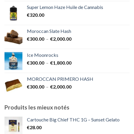
prix :
Super Lemon Haze Huile de Cannabis
€350.00
€
320.00
à
€7,000.00
Moroccan Slate Hash
Plage
€
300.00
–
€
2,000.00
de
prix :
Ice Moonrocks
€300.00
Plage
€
300.00
–
€
1,800.00
à
de
€2,000.00
prix :
MOROCCAN PRIMERO HASH
€300.00
Plage
€
300.00
–
€
2,000.00
à
de
€1,800.00
prix :
€300.00
Produits les mieux notés
à
€2,000.00
Cartouche Big Chief THC 1G – Sunset Gelato
€
28.00