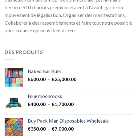
derrière 510 chariots premium étaient à l'avant-garde du
mouvement de légalisation. Organiser des manifestations.
Collaborer à des rassemblements et faire tout notre possible
pour la cause qui nous tient à cœur.
DES PRODUITS
Baked Bar Bulk
Plage
€
600.00
–
€
25,000.00
de
prix :
Blue moonrocks
€600.00
Plage
€
400.00
–
€
1,700.00
à
de
€25,000.00
prix :
Buy Pack Man Disposables Wholesale
€400.00
Plage
€
350.00
–
€
7,000.00
à
de
€1,700.00