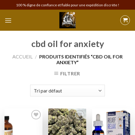
Skip
100 % digne de confiance et fiable pour une expédition discrète !
to
content
cbd oil for anxiety
ACCUEIL
/
PRODUITS IDENTIFIÉS “CBD OIL FOR
ANXIETY”
FILTRER
Add to
Add to
Add to