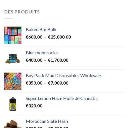
DES PRODUITS
Baked Bar Bulk
Plage
€
600.00
–
€
25,000.00
de
prix :
Blue moonrocks
€600.00
Plage
€
400.00
–
€
1,700.00
à
de
€25,000.00
prix :
Buy Pack Man Disposables Wholesale
€400.00
Plage
€
350.00
–
€
7,000.00
à
de
€1,700.00
prix :
Super Lemon Haze Huile de Cannabis
€350.00
€
320.00
à
€7,000.00
Moroccan Slate Hash