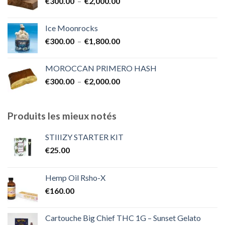
Plage
€
300.00
–
€
2,000.00
de
prix :
Ice Moonrocks
€300.00
Plage
€
300.00
–
€
1,800.00
à
de
€2,000.00
prix :
MOROCCAN PRIMERO HASH
€300.00
Plage
€
300.00
–
€
2,000.00
à
de
€1,800.00
prix :
€300.00
Produits les mieux notés
à
€2,000.00
STIIIZY STARTER KIT
€
25.00
Hemp Oil Rsho-X
€
160.00
Cartouche Big Chief THC 1G – Sunset Gelato