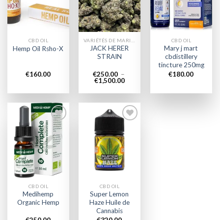
wishlist
wishlist
wishlist
CBD OIL
VARIÉTÉS DE MARIJUANA
CBD OIL
JACK HERER
Mary j mart
Hemp Oil Rsho-X
STRAIN
cbdistillery
tincture 250mg
€
160.00
€
250.00
–
€
180.00
Plage
€
1,500.00
de
prix :
€250.00
à
€1,500.00
Add to
Add to
wishlist
wishlist
CBD OIL
CBD OIL
Medihemp
Super Lemon
Organic Hemp
Haze Huile de
Cannabis
€
250.00
€
320.00