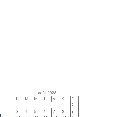
x
août 2026
L
M
M
J
V
S
D
1
2
3
4
5
6
7
8
9
f