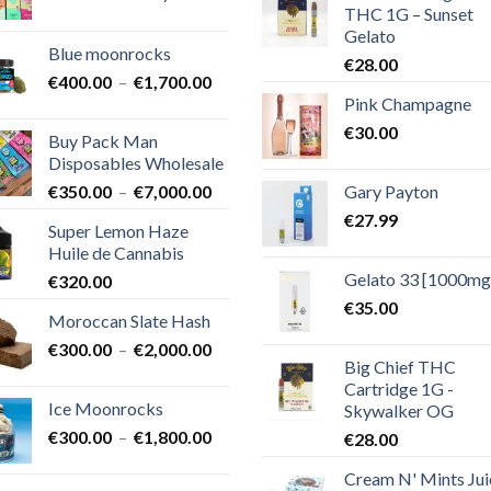
THC 1G – Sunset
de
Gelato
prix :
Blue moonrocks
€600.00
€
28.00
Plage
€
400.00
–
€
1,700.00
à
Pink Champagne
de
€25,000.00
prix :
€
30.00
Buy Pack Man
€400.00
Disposables Wholesale
à
Plage
Gary Payton
€
350.00
–
€
7,000.00
€1,700.00
de
€
27.99
Super Lemon Haze
prix :
Huile de Cannabis
€350.00
Gelato 33 [1000mg
€
320.00
à
€7,000.00
€
35.00
Moroccan Slate Hash
Plage
€
300.00
–
€
2,000.00
Big Chief THC
de
Cartridge 1G -
prix :
Ice Moonrocks
Skywalker OG
€300.00
Plage
€
300.00
–
€
1,800.00
€
28.00
à
de
€2,000.00
Cream N' Mints Jui
prix :