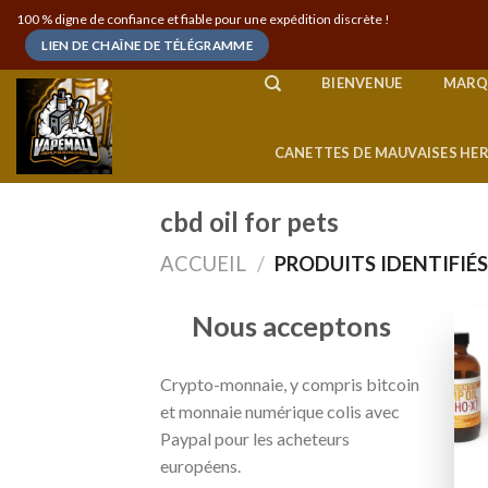
Skip
100 % digne de confiance et fiable pour une expédition discrète !
to
LIEN DE CHAÎNE DE TÉLÉGRAMME
content
BIENVENUE
MARQ
CANETTES DE MAUVAISES HE
cbd oil for pets
ACCUEIL
/
PRODUITS IDENTIFIÉS
Nous acceptons
Crypto-monnaie, y compris bitcoin
et monnaie numérique colis avec
Paypal pour les acheteurs
européens.