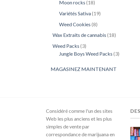
18
Moon rocks
18
produits
19
Variétés Sativa
19
produits
8
Weed Cookies
8
produits
18
Wax Extraits de cannabis
18
produits
3
Weed Packs
3
produits
3
Jungle Boys Weed Packs
3
produits
MAGASINEZ MAINTENANT
Considéré comme l'un des sites
DE
Web les plus anciens et les plus
simples de vente par
correspondance de marijuana en