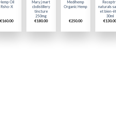
Hemp Oil
Mary j mart
Medihemp
Receptr
Rsho-X
cbdistillery
Organic Hemp
naturals s
tincture
et bien-ê
250mg
30ml
€
160.00
€
180.00
€
250.00
€
130.0