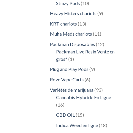
10
Stiiizy Pods
10
produits
9
Heavy Hitters chariots
9
produits
13
KRT chariots
13
produits
11
Muha Meds chariots
11
produits
12
Packman Disposables
12
produits
Packman Live Resin Vente en
1
gros*
1
produit
9
Plug and Play Pods
9
produits
6
Rove Vape Carts
6
produits
93
Variétés de marijuana
93
produits
Cannabis Hybride En Ligne
16
16
produits
15
CBD OIL
15
produits
18
Indica Weed en ligne
18
produits