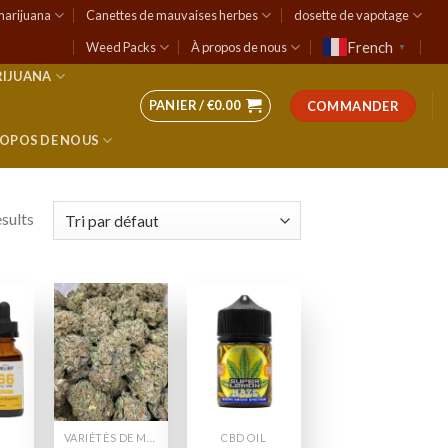
marijuana
Canettes de mauvaises herbes
dosette de vapotage
French
Weed Packs
À propos de nous
▼
RIJUANA
PANIER /
€
0.00
COMMANDER
ROPOS DE NOUS
esults
 to
Add to
Add to
list
wishlist
wishlist
VARIÉTÉS DE MARIJUANA
CBD OIL