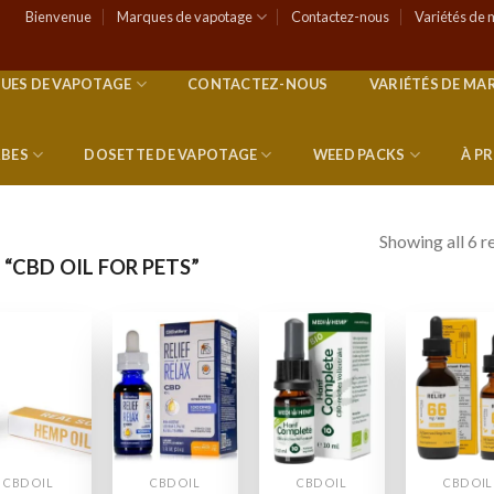
Bienvenue
Marques de vapotage
Contactez-nous
Variétés de 
UES DE VAPOTAGE
CONTACTEZ-NOUS
VARIÉTÉS DE MA
RBES
DOSETTE DE VAPOTAGE
WEED PACKS
À P
Showing all 6 r
 “CBD OIL FOR PETS”
Add to
Add to
Add to
Add
wishlist
wishlist
wishlist
wish
CBD OIL
CBD OIL
CBD OIL
CBD OIL