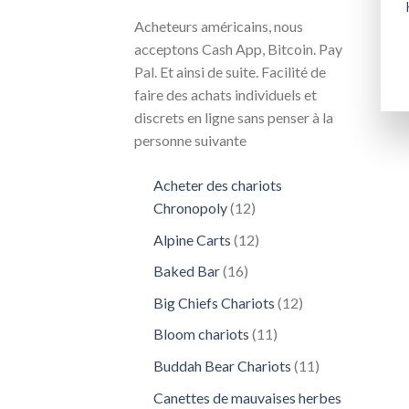
Acheteurs américains, nous
acceptons Cash App, Bitcoin. Pay
Pal. Et ainsi de suite. Facilité de
faire des achats individuels et
discrets en ligne sans penser à la
personne suivante
Acheter des chariots
12
Chronopoly
12
produits
12
Alpine Carts
12
produits
16
Baked Bar
16
produits
12
Big Chiefs Chariots
12
produits
11
Bloom chariots
11
produits
11
Buddah Bear Chariots
11
produits
Canettes de mauvaises herbes