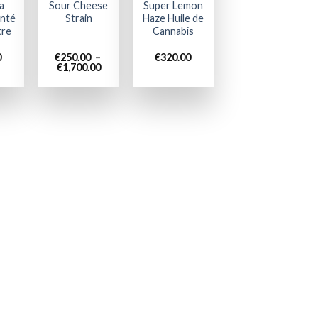
a
Sour Cheese
Super Lemon
anté
Strain
Haze Huile de
tre
Cannabis
0
€
250.00
–
€
320.00
Plage
€
1,700.00
de
prix :
€250.00
à
€1,700.00