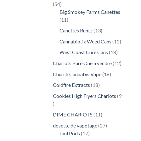
54
54
produits
Big Smokey Farms Canettes
11
11
produits
13
Canettes Runtz
13
produits
12
Cannabiotix Weed Cans
12
produits
18
West Coast Cure Cans
18
produits
12
Chariots Pure One à vendre
12
produits
18
Church Cannabis Vape
18
produits
18
Coldfire Extracts
18
produits
Cookies High Flyers Chariots
9
9
produits
11
DIME CHARIOTS
11
produits
27
dosette de vapotage
27
17
produits
Juul Pods
17
produits