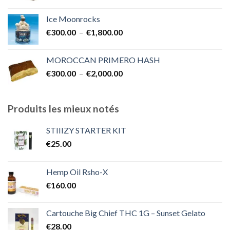
de
prix :
Ice Moonrocks
€300.00
Plage
€
300.00
–
€
1,800.00
à
de
€2,000.00
prix :
MOROCCAN PRIMERO HASH
€300.00
Plage
€
300.00
–
€
2,000.00
à
de
€1,800.00
prix :
€300.00
Produits les mieux notés
à
€2,000.00
STIIIZY STARTER KIT
€
25.00
Hemp Oil Rsho-X
€
160.00
Cartouche Big Chief THC 1G – Sunset Gelato
€
28.00