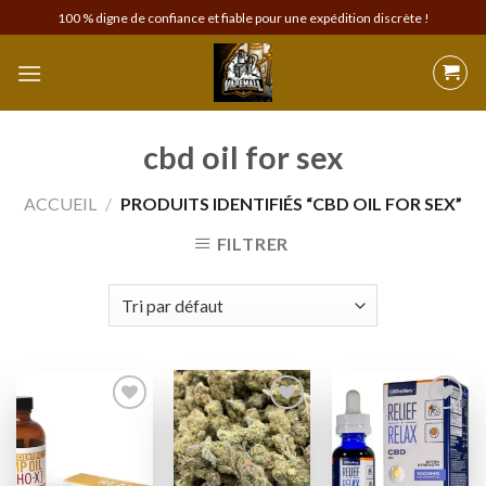
Skip
100 % digne de confiance et fiable pour une expédition discrète !
to
content
cbd oil for sex
ACCUEIL
/
PRODUITS IDENTIFIÉS “CBD OIL FOR SEX”
FILTRER
Add to
Add to
Add to
wishlist
wishlist
wishlist