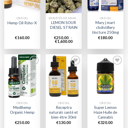
CBD OIL
VARIÉTÉS DE MARIJUANA
CBD OIL
LEMON SOUR
Mary j mart
Hemp Oil Rsho-X
DIESEL STRAIN
cbdistillery
tincture 250mg
€
160.00
€
250.00
–
€
180.00
Plage
€
1,600.00
de
prix :
€250.00
à
€1,600.00
Add to
Add to
Add to
wishlist
wishlist
wishlist
CBD OIL
CBD OIL
CBD OIL
Medihemp
Receptra
Super Lemon
Organic Hemp
naturals santé et
Haze Huile de
bien-être 30ml
Cannabis
€
250.00
€
130.00
€
320.00