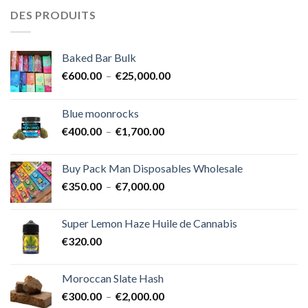
DES PRODUITS
Baked Bar Bulk
Plage
€
600.00
–
€
25,000.00
de
prix :
Blue moonrocks
€600.00
Plage
€
400.00
–
€
1,700.00
à
de
€25,000.00
prix :
Buy Pack Man Disposables Wholesale
€400.00
Plage
€
350.00
–
€
7,000.00
à
de
€1,700.00
prix :
Super Lemon Haze Huile de Cannabis
€350.00
€
320.00
à
€7,000.00
Moroccan Slate Hash
Plage
€
300.00
–
€
2,000.00