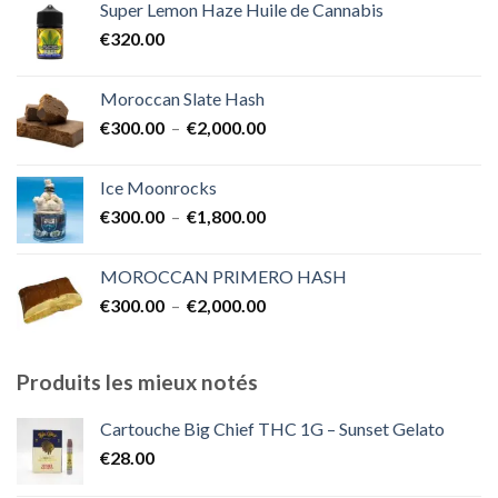
Super Lemon Haze Huile de Cannabis
€350.00
€
320.00
à
€7,000.00
Moroccan Slate Hash
Plage
€
300.00
–
€
2,000.00
de
prix :
Ice Moonrocks
€300.00
Plage
€
300.00
–
€
1,800.00
à
de
€2,000.00
prix :
MOROCCAN PRIMERO HASH
€300.00
Plage
€
300.00
–
€
2,000.00
à
de
€1,800.00
prix :
€300.00
Produits les mieux notés
à
€2,000.00
Cartouche Big Chief THC 1G – Sunset Gelato
€
28.00