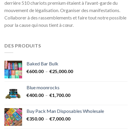
derrière 510 chariots premium étaient à l'avant-garde du
mouvement de légalisation. Organiser des manifestations.
Collaborer à des rassemblements et faire tout notre possible
pour la cause qui nous tient à cœur.
DES PRODUITS
Baked Bar Bulk
Plage
€
600.00
–
€
25,000.00
de
prix :
Blue moonrocks
€600.00
Plage
€
400.00
–
€
1,700.00
à
de
€25,000.00
prix :
Buy Pack Man Disposables Wholesale
€400.00
Plage
€
350.00
–
€
7,000.00
à
de
€1,700.00
prix :