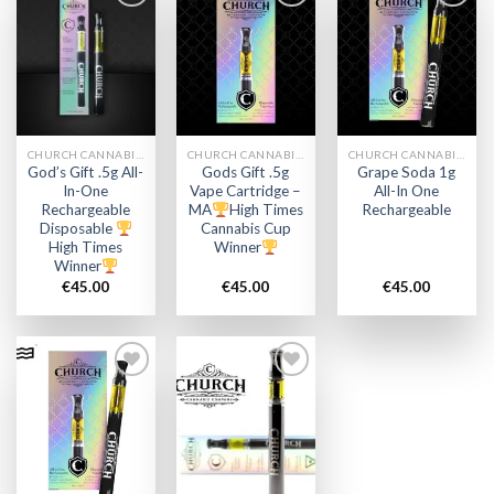
Add to
Add to
Add to
wishlist
wishlist
wishlist
CHURCH CANNABIS VAPE
CHURCH CANNABIS VAPE
CHURCH CANNABIS VAPE
God’s Gift .5g All-
Gods Gift .5g
Grape Soda 1g
In-One
Vape Cartridge –
All-In One
Rechargeable
MA
High Times
Rechargeable
Disposable
Cannabis Cup
High Times
Winner
Winner
€
45.00
€
45.00
€
45.00
Add to
Add to
wishlist
wishlist