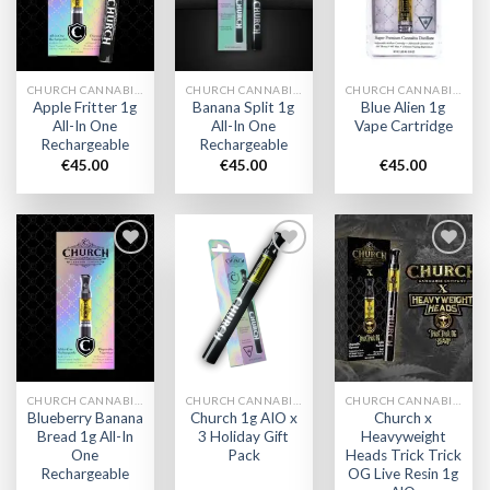
wishlist
wishlist
wishlist
CHURCH CANNABIS VAPE
CHURCH CANNABIS VAPE
CHURCH CANNABIS VAPE
Apple Fritter 1g
Banana Split 1g
Blue Alien 1g
All-In One
All-In One
Vape Cartridge
Rechargeable
Rechargeable
€
45.00
€
45.00
€
45.00
Add to
Add to
Add to
wishlist
wishlist
wishlist
CHURCH CANNABIS VAPE
CHURCH CANNABIS VAPE
CHURCH CANNABIS VAPE
Blueberry Banana
Church 1g AIO x
Church x
Bread 1g All-In
3 Holiday Gift
Heavyweight
One
Pack
Heads Trick Trick
Rechargeable
OG Live Resin 1g