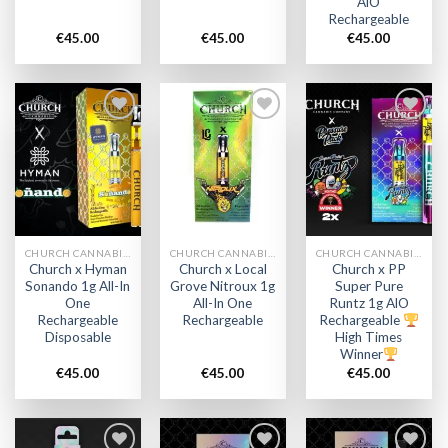
AlO
Rechargeable
€
45.00
€
45.00
€
45.00
Add to
Add to
Add to
wishlist
wishlist
wishlist
CHURCH CANNABIS VAPE
CHURCH CANNABIS VAPE
CHURCH CANNABIS VAPE
Church x Hyman
Church x Local
Church x PP
Sonando 1g All-In
Grove Nitroux 1g
Super Pure
One
All-In One
Runtz 1g AlO
Rechargeable
Rechargeable
Rechargeable
Disposable
High Times
Winner
€
45.00
€
45.00
€
45.00