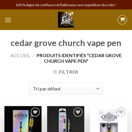
Skip
100 % digne de confiance et fiable pour une expédition discrète !
to
content
cedar grove church vape pen
ACCUEIL
/
PRODUITS IDENTIFIÉS “CEDAR GROVE
CHURCH VAPE PEN”
FILTRER
Add to
Add to
Add to