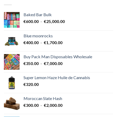
Baked Bar Bulk
Plage
€
600.00
–
€
25,000.00
de
prix :
Blue moonrocks
€600.00
Plage
€
400.00
–
€
1,700.00
à
de
€25,000.00
prix :
Buy Pack Man Disposables Wholesale
€400.00
Plage
€
350.00
–
€
7,000.00
à
de
€1,700.00
prix :
Super Lemon Haze Huile de Cannabis
€350.00
€
320.00
à
€7,000.00
Moroccan Slate Hash
Plage
€
300.00
–
€
2,000.00
de
prix :