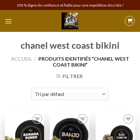
Skip
100 % digne de confiance et fiable pour une expédition discrète !
to
content
chanel west coast bikini
ACCUEIL
/
PRODUITS IDENTIFIÉS “CHANEL WEST
COAST BIKINI”
FILTRER
Add to
Add to
Add to