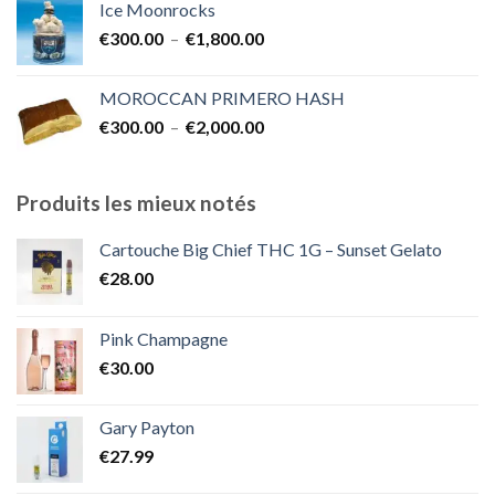
Ice Moonrocks
€300.00
Plage
€
300.00
–
€
1,800.00
à
de
€2,000.00
prix :
MOROCCAN PRIMERO HASH
€300.00
Plage
€
300.00
–
€
2,000.00
à
de
€1,800.00
prix :
€300.00
Produits les mieux notés
à
€2,000.00
Cartouche Big Chief THC 1G – Sunset Gelato
€
28.00
Pink Champagne
€
30.00
Gary Payton
€
27.99