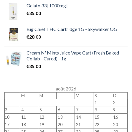
Gelato 33 [1000mg]
€
35.00
Big Chief THC Cartridge 1G - Skywalker OG
€
28.00
Cream N' Mints Juice Vape Cart (Fresh Baked
Collab - Cured) - 1g
€
35.00
août 2026
L
M
M
J
V
S
D
1
2
3
4
5
6
7
8
9
10
11
12
13
14
15
16
17
18
19
20
21
22
23
24
25
26
27
28
29
30