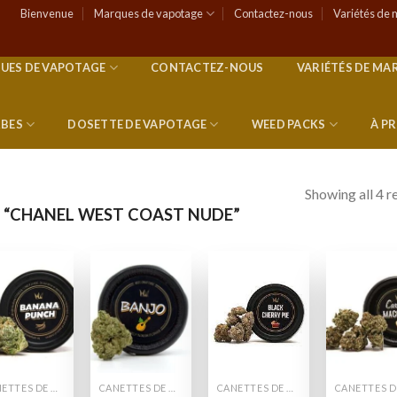
Bienvenue
Marques de vapotage
Contactez-nous
Variétés de 
UES DE VAPOTAGE
CONTACTEZ-NOUS
VARIÉTÉS DE MA
RBES
DOSETTE DE VAPOTAGE
WEED PACKS
À P
Showing all 4 r
S “CHANEL WEST COAST NUDE”
Add to
Add to
Add to
Add
wishlist
wishlist
wishlist
wish
CANETTES DE MAUVAISES HERBES
CANETTES DE MAUVAISES HERBES
CANETTES DE MAUVAISES HERBES