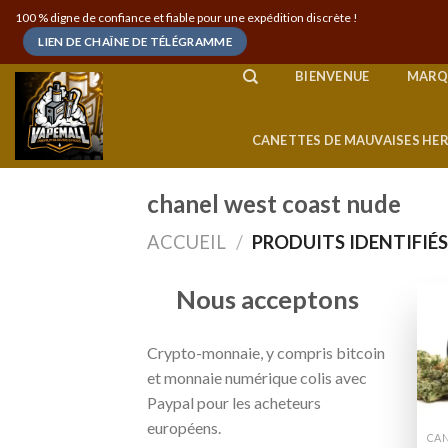
Skip
100 % digne de confiance et fiable pour une expédition discrète !
to
LIEN DE CHAÎNE DE TÉLÉGRAMME
content
BIENVENUE
MARQ
CANETTES DE MAUVAISES HE
chanel west coast nude
ACCUEIL
/
PRODUITS IDENTIFIÉ
Nous acceptons
Crypto-monnaie, y compris bitcoin
et monnaie numérique colis avec
Paypal pour les acheteurs
européens.