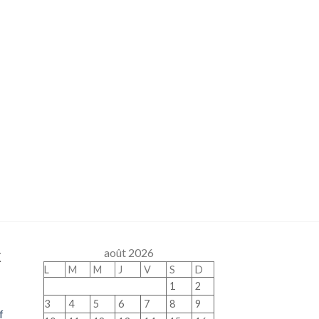
x
août 2026
L
M
M
J
V
S
D
1
2
3
4
5
6
7
8
9
f