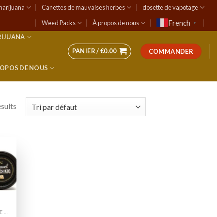
marijuana
Canettes de mauvaises herbes
dosette de vapotage
French
Weed Packs
À propos de nous
▼
RIJUANA
PANIER /
€
0.00
COMMANDER
ROPOS DE NOUS
esults
 to
list
CANETTES DE MAUVAISES HERBES