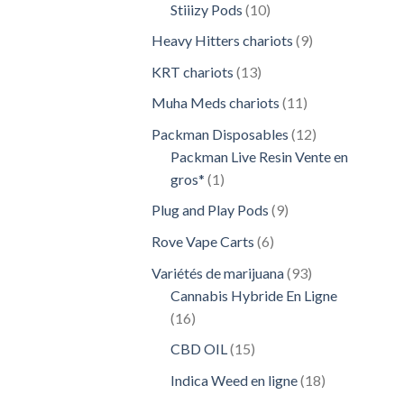
10
Stiiizy Pods
10
produits
9
Heavy Hitters chariots
9
produits
13
KRT chariots
13
produits
11
Muha Meds chariots
11
produits
12
Packman Disposables
12
produits
Packman Live Resin Vente en
1
gros*
1
produit
9
Plug and Play Pods
9
produits
6
Rove Vape Carts
6
produits
93
Variétés de marijuana
93
produits
Cannabis Hybride En Ligne
16
16
produits
15
CBD OIL
15
produits
18
Indica Weed en ligne
18
produits