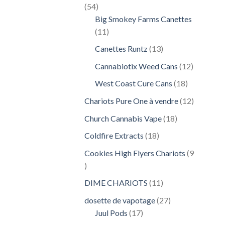
54
54
produits
Big Smokey Farms Canettes
11
11
produits
13
Canettes Runtz
13
produits
12
Cannabiotix Weed Cans
12
produits
18
West Coast Cure Cans
18
produits
12
Chariots Pure One à vendre
12
produits
18
Church Cannabis Vape
18
produits
18
Coldfire Extracts
18
produits
Cookies High Flyers Chariots
9
9
produits
11
DIME CHARIOTS
11
produits
27
dosette de vapotage
27
17
produits
Juul Pods
17
produits