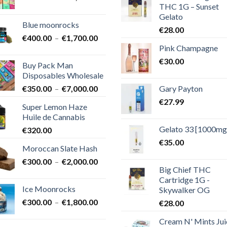
THC 1G – Sunset
de
Gelato
prix :
Blue moonrocks
€600.00
€
28.00
Plage
€
400.00
–
€
1,700.00
à
Pink Champagne
de
€25,000.00
prix :
€
30.00
Buy Pack Man
€400.00
Disposables Wholesale
à
Plage
Gary Payton
€
350.00
–
€
7,000.00
€1,700.00
de
€
27.99
Super Lemon Haze
prix :
Huile de Cannabis
€350.00
Gelato 33 [1000mg
€
320.00
à
€7,000.00
€
35.00
Moroccan Slate Hash
Plage
€
300.00
–
€
2,000.00
Big Chief THC
de
Cartridge 1G -
prix :
Ice Moonrocks
Skywalker OG
€300.00
Plage
€
300.00
–
€
1,800.00
€
28.00
à
de
€2,000.00
Cream N' Mints Jui
prix :