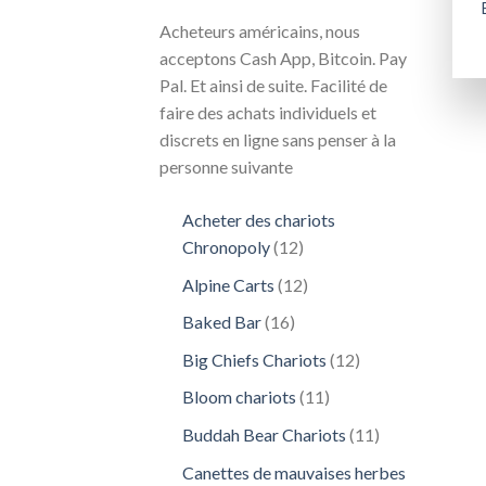
Acheteurs américains, nous
acceptons Cash App, Bitcoin. Pay
Pal. Et ainsi de suite. Facilité de
faire des achats individuels et
discrets en ligne sans penser à la
personne suivante
Acheter des chariots
12
Chronopoly
12
produits
12
Alpine Carts
12
produits
16
Baked Bar
16
produits
12
Big Chiefs Chariots
12
produits
11
Bloom chariots
11
produits
11
Buddah Bear Chariots
11
produits
Canettes de mauvaises herbes