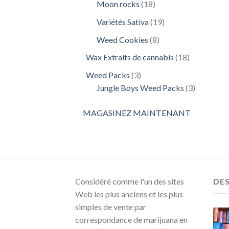
18
Moon rocks
18
produits
19
Variétés Sativa
19
produits
8
Weed Cookies
8
produits
18
Wax Extraits de cannabis
18
produits
3
Weed Packs
3
produits
3
Jungle Boys Weed Packs
3
produits
MAGASINEZ MAINTENANT
Considéré comme l'un des sites
DE
Web les plus anciens et les plus
simples de vente par
correspondance de marijuana en