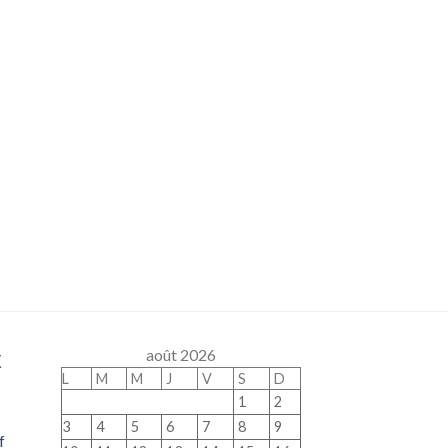
x
août 2026
L
M
M
J
V
S
D
1
2
3
4
5
6
7
8
9
f