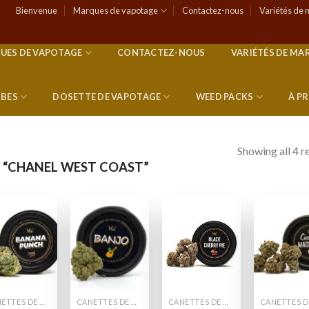
Bienvenue
Marques de vapotage
Contactez-nous
Variétés de 
UES DE VAPOTAGE
CONTACTEZ-NOUS
VARIÉTÉS DE MA
RBES
DOSETTE DE VAPOTAGE
WEED PACKS
À P
Showing all 4 r
S “CHANEL WEST COAST”
Add to
Add to
Add to
Add
wishlist
wishlist
wishlist
wish
CANETTES DE MAUVAISES HERBES
CANETTES DE MAUVAISES HERBES
CANETTES DE MAUVAISES HERBES