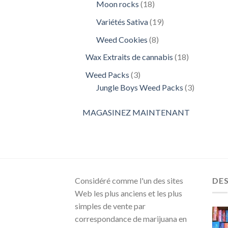
18
Moon rocks
18
produits
19
Variétés Sativa
19
produits
8
Weed Cookies
8
produits
18
Wax Extraits de cannabis
18
produits
3
Weed Packs
3
produits
3
Jungle Boys Weed Packs
3
produits
MAGASINEZ MAINTENANT
Considéré comme l'un des sites
DE
Web les plus anciens et les plus
simples de vente par
correspondance de marijuana en