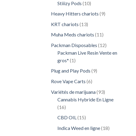
10
Stiiizy Pods
10
produits
9
Heavy Hitters chariots
9
produits
13
KRT chariots
13
produits
11
Muha Meds chariots
11
produits
12
Packman Disposables
12
produits
Packman Live Resin Vente en
1
gros*
1
produit
9
Plug and Play Pods
9
produits
6
Rove Vape Carts
6
produits
93
Variétés de marijuana
93
produits
Cannabis Hybride En Ligne
16
16
produits
15
CBD OIL
15
produits
18
Indica Weed en ligne
18
produits