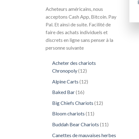
Acheteurs américains, nous
acceptons Cash App, Bitcoin. Pay
Pal. Et ainsi de suite. Facilité de
faire des achats individuels et
discrets en ligne sans penser à la
personne suivante
Acheter des chariots
12
Chronopoly
12
produits
12
Alpine Carts
12
produits
16
Baked Bar
16
produits
12
Big Chiefs Chariots
12
produits
11
Bloom chariots
11
produits
11
Buddah Bear Chariots
11
produits
Canettes de mauvaises herbes