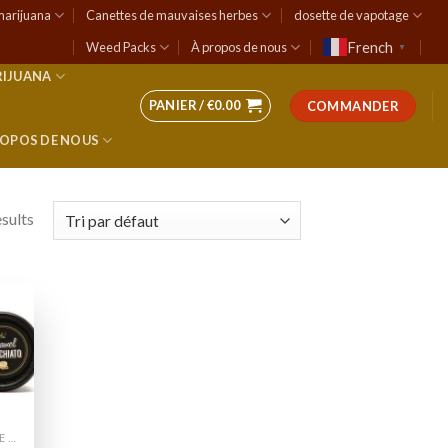
marijuana
Canettes de mauvaises herbes
dosette de vapotage
French
Weed Packs
À propos de nous
▼
RIJUANA
PANIER /
€
0.00
COMMANDER
ROPOS DE NOUS
esults
 to
list
CANETTES DE MAUVAISES HERBES