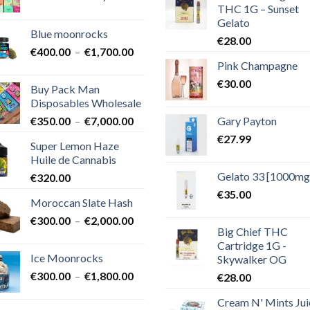
THC 1G – Sunset
de
Gelato
prix :
Blue moonrocks
€600.00
€
28.00
Plage
€
400.00
–
€
1,700.00
à
Pink Champagne
de
€25,000.00
prix :
€
30.00
Buy Pack Man
€400.00
Disposables Wholesale
à
Plage
Gary Payton
€
350.00
–
€
7,000.00
€1,700.00
de
€
27.99
Super Lemon Haze
prix :
Huile de Cannabis
€350.00
Gelato 33 [1000mg
€
320.00
à
€7,000.00
€
35.00
Moroccan Slate Hash
Plage
€
300.00
–
€
2,000.00
Big Chief THC
de
Cartridge 1G -
prix :
Ice Moonrocks
Skywalker OG
€300.00
Plage
€
300.00
–
€
1,800.00
€
28.00
à
de
€2,000.00
Cream N' Mints Jui
prix :