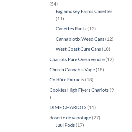
54
54
produits
Big Smokey Farms Canettes
11
11
produits
13
Canettes Runtz
13
produits
12
Cannabiotix Weed Cans
12
produits
18
West Coast Cure Cans
18
produits
12
Chariots Pure One à vendre
12
produits
18
Church Cannabis Vape
18
produits
18
Coldfire Extracts
18
produits
Cookies High Flyers Chariots
9
9
produits
11
DIME CHARIOTS
11
produits
27
dosette de vapotage
27
17
produits
Juul Pods
17
produits