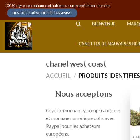
Skip
100 % digne de confiance et fiable pour une expédition discrète !
to
LIEN DE CHAÎNE DE TÉLÉGRAMME
content
BIENVENUE
MARQ
CANETTES DE MAUVAISES HE
chanel west coast
ACCUEIL
/
PRODUITS IDENTIFIÉ
Nous acceptons
Crypto-monnaie, y compris bitcoin
et monnaie numérique colis avec
Paypal pour les acheteurs
européens.