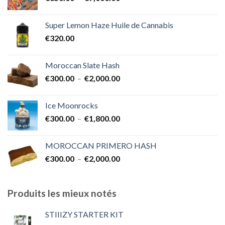
de
€1,700.00
prix :
Super Lemon Haze Huile de Cannabis
€350.00
€
320.00
à
€7,000.00
Moroccan Slate Hash
Plage
€
300.00
–
€
2,000.00
de
prix :
Ice Moonrocks
€300.00
Plage
€
300.00
–
€
1,800.00
à
de
€2,000.00
prix :
MOROCCAN PRIMERO HASH
€300.00
Plage
€
300.00
–
€
2,000.00
à
de
€1,800.00
prix :
€300.00
Produits les mieux notés
à
€2,000.00
STIIIZY STARTER KIT