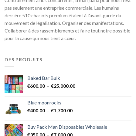
Contrairement à nos concurrents, la marijuana pour nous n'est
pas seulement une entreprise commerciale. Les humains
derrière 510 chariots premium étaient à l'avant-garde du
mouvement de légalisation. Organiser des manifestations.
Collaborer à des rassemblements et faire tout notre possible
pour la cause qui nous tient à cœur.
DES PRODUITS
Baked Bar Bulk
Plage
€
600.00
–
€
25,000.00
de
prix :
Blue moonrocks
€600.00
Plage
€
400.00
–
€
1,700.00
à
de
€25,000.00
prix :
Buy Pack Man Disposables Wholesale
€400.00
Plage
€
350.00
–
€
7,000.00
à