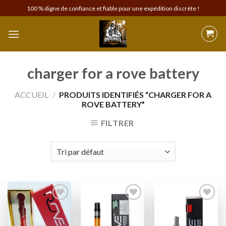
Skip
100 % digne de confiance et fiable pour une expédition discrète !
to
content
charger for a rove battery
ACCUEIL
/
PRODUITS IDENTIFIÉS “CHARGER FOR A
ROVE BATTERY”
FILTRER
Add to
Add to
Add to