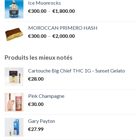
Ice Moonrocks
€300.00
Plage
€
300.00
–
€
1,800.00
à
de
€2,000.00
prix :
MOROCCAN PRIMERO HASH
€300.00
Plage
€
300.00
–
€
2,000.00
à
de
€1,800.00
prix :
€300.00
Produits les mieux notés
à
€2,000.00
Cartouche Big Chief THC 1G – Sunset Gelato
€
28.00
Pink Champagne
€
30.00
Gary Payton
€
27.99