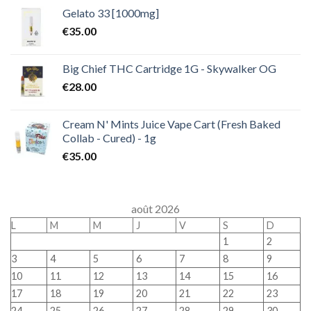
Gelato 33 [1000mg]
€
35.00
Big Chief THC Cartridge 1G - Skywalker OG
€
28.00
Cream N' Mints Juice Vape Cart (Fresh Baked
Collab - Cured) - 1g
€
35.00
août 2026
L
M
M
J
V
S
D
1
2
3
4
5
6
7
8
9
10
11
12
13
14
15
16
17
18
19
20
21
22
23
24
25
26
27
28
29
30