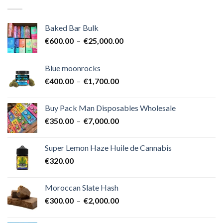
Baked Bar Bulk
Plage
€
600.00
–
€
25,000.00
de
prix :
Blue moonrocks
€600.00
Plage
€
400.00
–
€
1,700.00
à
de
€25,000.00
prix :
Buy Pack Man Disposables Wholesale
€400.00
Plage
€
350.00
–
€
7,000.00
à
de
€1,700.00
prix :
Super Lemon Haze Huile de Cannabis
€350.00
€
320.00
à
€7,000.00
Moroccan Slate Hash
Plage
€
300.00
–
€
2,000.00
de
prix :