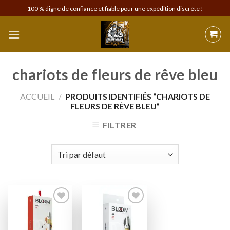
Skip
100 % digne de confiance et fiable pour une expédition discrète !
to
content
chariots de fleurs de rêve bleu
ACCUEIL
/
PRODUITS IDENTIFIÉS “CHARIOTS DE
FLEURS DE RÊVE BLEU”
FILTRER
Add to
Add to