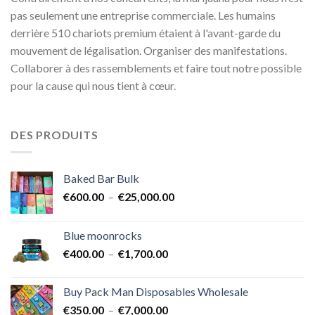
pas seulement une entreprise commerciale. Les humains
derrière 510 chariots premium étaient à l'avant-garde du
mouvement de légalisation. Organiser des manifestations.
Collaborer à des rassemblements et faire tout notre possible
pour la cause qui nous tient à cœur.
DES PRODUITS
Baked Bar Bulk
Plage
€
600.00
–
€
25,000.00
de
prix :
Blue moonrocks
€600.00
Plage
€
400.00
–
€
1,700.00
à
de
€25,000.00
prix :
Buy Pack Man Disposables Wholesale
€400.00
Plage
€
350.00
–
€
7,000.00
à