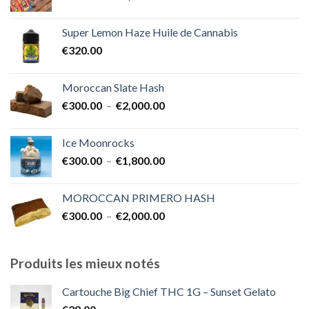
de
€1,700.00
prix :
Super Lemon Haze Huile de Cannabis
€350.00
€
320.00
à
€7,000.00
Moroccan Slate Hash
Plage
€
300.00
–
€
2,000.00
de
prix :
Ice Moonrocks
€300.00
Plage
€
300.00
–
€
1,800.00
à
de
€2,000.00
prix :
MOROCCAN PRIMERO HASH
€300.00
Plage
€
300.00
–
€
2,000.00
à
de
€1,800.00
prix :
€300.00
Produits les mieux notés
à
€2,000.00
Cartouche Big Chief THC 1G – Sunset Gelato