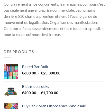
Contrairement à nos concurrents, la marijuana pour nous n'est
pas seulement une entreprise commerciale. Les humains
derrière 510 chariots premium étaient à l'avant-garde du
mouvement de légalisation. Organiser des manifestations.
Collaborer à des rassemblements et faire tout notre possible
pour la cause qui nous tient à cœur.
DES PRODUITS
Baked Bar Bulk
Plage
€
600.00
–
€
25,000.00
de
prix :
Blue moonrocks
€600.00
Plage
€
400.00
–
€
1,700.00
à
de
€25,000.00
prix :
Buy Pack Man Disposables Wholesale
€400.00