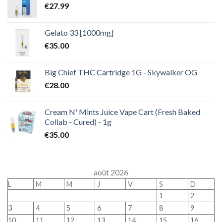
€
27.99
Gelato 33 [1000mg]
€
35.00
Big Chief THC Cartridge 1G - Skywalker OG
€
28.00
Cream N' Mints Juice Vape Cart (Fresh Baked
Collab - Cured) - 1g
€
35.00
août 2026
L
M
M
J
V
S
D
1
2
3
4
5
6
7
8
9
10
11
12
13
14
15
16