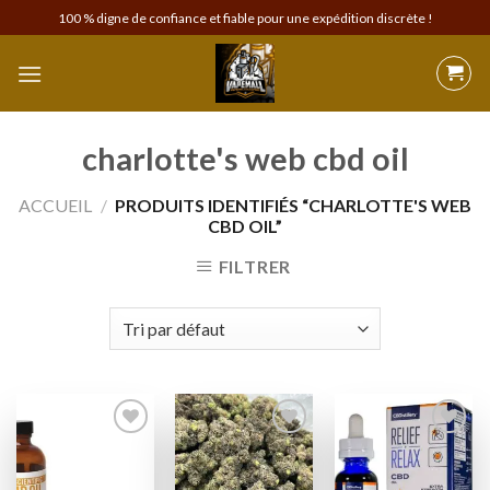
Skip
100 % digne de confiance et fiable pour une expédition discrète !
to
content
charlotte's web cbd oil
ACCUEIL
/
PRODUITS IDENTIFIÉS “CHARLOTTE'S WEB
CBD OIL”
FILTRER
Add to
Add to
Add to