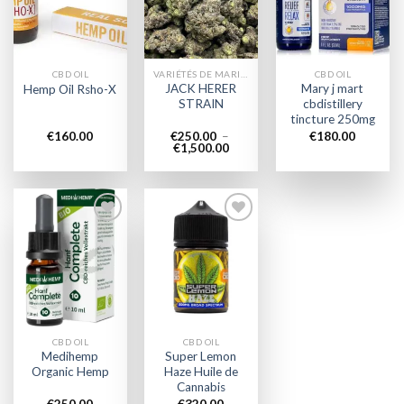
wishlist
wishlist
wishlist
CBD OIL
VARIÉTÉS DE MARIJUANA
CBD OIL
JACK HERER
Mary j mart
Hemp Oil Rsho-X
STRAIN
cbdistillery
tincture 250mg
€
160.00
€
250.00
–
€
180.00
Plage
€
1,500.00
de
prix :
€250.00
à
€1,500.00
Add to
Add to
wishlist
wishlist
CBD OIL
CBD OIL
Medihemp
Super Lemon
Organic Hemp
Haze Huile de
Cannabis
€
250.00
€
320.00