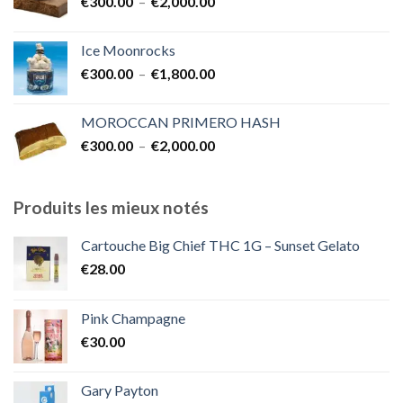
Plage
€
300.00
–
€
2,000.00
de
prix :
Ice Moonrocks
€300.00
Plage
€
300.00
–
€
1,800.00
à
de
€2,000.00
prix :
MOROCCAN PRIMERO HASH
€300.00
Plage
€
300.00
–
€
2,000.00
à
de
€1,800.00
prix :
€300.00
Produits les mieux notés
à
€2,000.00
Cartouche Big Chief THC 1G – Sunset Gelato
€
28.00
Pink Champagne
€
30.00
Gary Payton