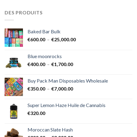
DES PRODUITS
Baked Bar Bulk
Plage
€
600.00
–
€
25,000.00
de
prix :
Blue moonrocks
€600.00
Plage
€
400.00
–
€
1,700.00
à
de
€25,000.00
prix :
Buy Pack Man Disposables Wholesale
€400.00
Plage
€
350.00
–
€
7,000.00
à
de
€1,700.00
prix :
Super Lemon Haze Huile de Cannabis
€350.00
€
320.00
à
€7,000.00
Moroccan Slate Hash